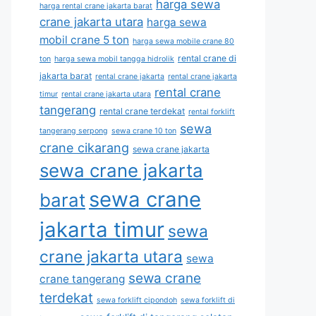
harga sewa
harga rental crane jakarta barat
crane jakarta utara
harga sewa
mobil crane 5 ton
harga sewa mobile crane 80
rental crane di
ton
harga sewa mobil tangga hidrolik
jakarta barat
rental crane jakarta
rental crane jakarta
rental crane
timur
rental crane jakarta utara
tangerang
rental crane terdekat
rental forklift
sewa
tangerang serpong
sewa crane 10 ton
crane cikarang
sewa crane jakarta
sewa crane jakarta
sewa crane
barat
jakarta timur
sewa
crane jakarta utara
sewa
sewa crane
crane tangerang
terdekat
sewa forklift cipondoh
sewa forklift di