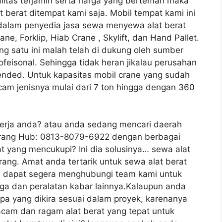
litas terjamin serta harga yang berteman maka
berat ditempat kami saja. Mobil tempat kami ini
dalam penyedia jasa sewa menyewa alat berat
ane, Forklip, Hiab Crane , Skylift, dan Hand Pallet.
ng satu ini malah telah di dukung oleh sumber
feisonal. Sehingga tidak heran jikalau perusahan
ended. Untuk kapasitas mobil crane yang sudah
am jenisnya mulai dari 7 ton hingga dengan 360
kerja anda? atau anda sedang mencari daerah
erang Hub: 0813-8079-6922 dengan berbagai
at yang mencukupi? Ini dia solusinya… sewa alat
erang. Amat anda tertarik untuk sewa alat berat
da dapat segera menghubungi team kami untuk
ga dan peralatan kabar lainnya.Kalaupun anda
 apa yang dikira sesuai dalam proyek, karenanya
am dan ragam alat berat yang tepat untuk