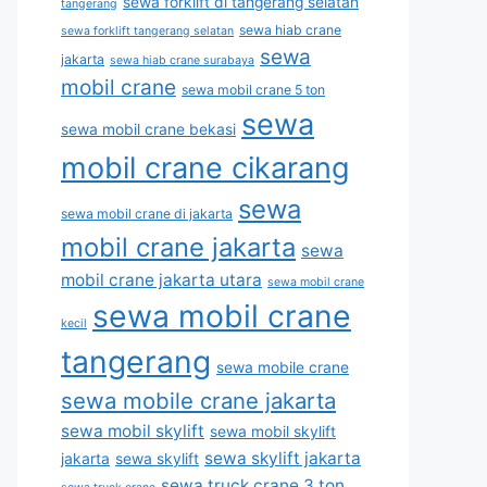
sewa forklift di tangerang selatan
tangerang
sewa hiab crane
sewa forklift tangerang selatan
sewa
jakarta
sewa hiab crane surabaya
mobil crane
sewa mobil crane 5 ton
sewa
sewa mobil crane bekasi
mobil crane cikarang
sewa
sewa mobil crane di jakarta
mobil crane jakarta
sewa
mobil crane jakarta utara
sewa mobil crane
sewa mobil crane
kecil
tangerang
sewa mobile crane
sewa mobile crane jakarta
sewa mobil skylift
sewa mobil skylift
sewa skylift jakarta
jakarta
sewa skylift
sewa truck crane 3 ton