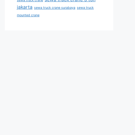
sewa truck crane
jakarta
sewa truck crane surabaya
sewa truck
mounted crane