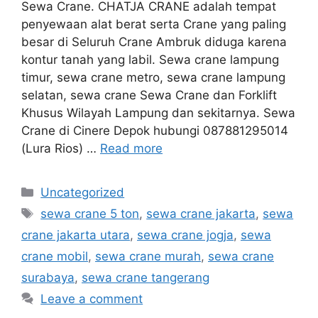
Sewa Crane. CHATJA CRANE adalah tempat
penyewaan alat berat serta Crane yang paling
besar di Seluruh Crane Ambruk diduga karena
kontur tanah yang labil. Sewa crane lampung
timur, sewa crane metro, sewa crane lampung
selatan, sewa crane Sewa Crane dan Forklift
Khusus Wilayah Lampung dan sekitarnya. Sewa
Crane di Cinere Depok hubungi 087881295014
(Lura Rios) …
Read more
Categories
Uncategorized
Tags
sewa crane 5 ton
,
sewa crane jakarta
,
sewa
crane jakarta utara
,
sewa crane jogja
,
sewa
crane mobil
,
sewa crane murah
,
sewa crane
surabaya
,
sewa crane tangerang
Leave a comment