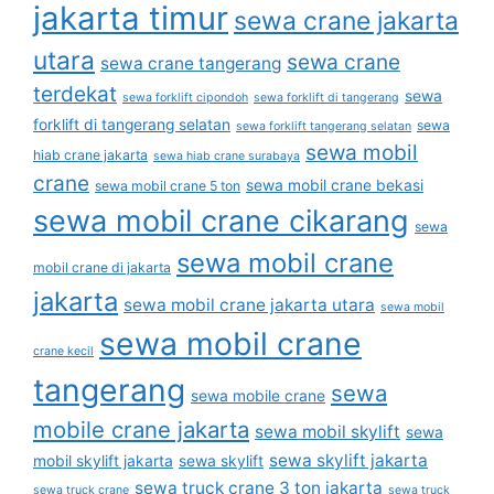
jakarta timur
sewa crane jakarta
utara
sewa crane
sewa crane tangerang
terdekat
sewa
sewa forklift cipondoh
sewa forklift di tangerang
forklift di tangerang selatan
sewa
sewa forklift tangerang selatan
sewa mobil
hiab crane jakarta
sewa hiab crane surabaya
crane
sewa mobil crane bekasi
sewa mobil crane 5 ton
sewa mobil crane cikarang
sewa
sewa mobil crane
mobil crane di jakarta
jakarta
sewa mobil crane jakarta utara
sewa mobil
sewa mobil crane
crane kecil
tangerang
sewa
sewa mobile crane
mobile crane jakarta
sewa mobil skylift
sewa
sewa skylift jakarta
mobil skylift jakarta
sewa skylift
sewa truck crane 3 ton jakarta
sewa truck crane
sewa truck