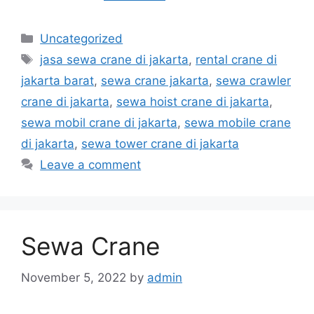
Categories
Uncategorized
Tags
jasa sewa crane di jakarta
,
rental crane di
jakarta barat
,
sewa crane jakarta
,
sewa crawler
crane di jakarta
,
sewa hoist crane di jakarta
,
sewa mobil crane di jakarta
,
sewa mobile crane
di jakarta
,
sewa tower crane di jakarta
Leave a comment
Sewa Crane
November 5, 2022
by
admin