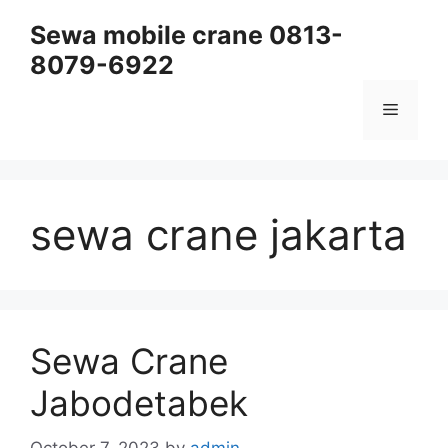
Skip
Sewa mobile crane 0813-
to
8079-6922
content
Menu
sewa crane jakarta
Sewa Crane
Jabodetabek
October 7, 2023
by
admin