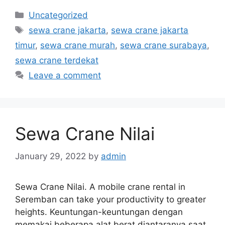
Categories
Uncategorized
Tags
sewa crane jakarta
,
sewa crane jakarta
timur
,
sewa crane murah
,
sewa crane surabaya
,
sewa crane terdekat
Leave a comment
Sewa Crane Nilai
January 29, 2022
by
admin
Sewa Crane Nilai. A mobile crane rental in
Seremban can take your productivity to greater
heights. Keuntungan-keuntungan dengan
memakai beberapa alat berat diantaranya saat