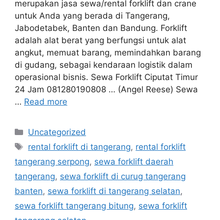
merupakan jasa sewa/rental forklift dan crane
untuk Anda yang berada di Tangerang,
Jabodetabek, Banten dan Bandung. Forklift
adalah alat berat yang berfungsi untuk alat
angkut, memuat barang, memindahkan barang
di gudang, sebagai kendaraan logistik dalam
operasional bisnis. Sewa Forklift Ciputat Timur
24 Jam 081280190808 … (Angel Reese) Sewa
…
Read more
Categories
Uncategorized
Tags
rental forklift di tangerang
,
rental forklift
tangerang serpong
,
sewa forklift daerah
tangerang
,
sewa forklift di curug tangerang
banten
,
sewa forklift di tangerang selatan
,
sewa forklift tangerang bitung
,
sewa forklift