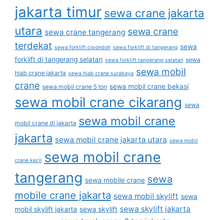
jakarta timur
sewa crane jakarta
utara
sewa crane
sewa crane tangerang
terdekat
sewa
sewa forklift cipondoh
sewa forklift di tangerang
forklift di tangerang selatan
sewa
sewa forklift tangerang selatan
sewa mobil
hiab crane jakarta
sewa hiab crane surabaya
crane
sewa mobil crane bekasi
sewa mobil crane 5 ton
sewa mobil crane cikarang
sewa
sewa mobil crane
mobil crane di jakarta
jakarta
sewa mobil crane jakarta utara
sewa mobil
sewa mobil crane
crane kecil
tangerang
sewa
sewa mobile crane
mobile crane jakarta
sewa mobil skylift
sewa
sewa skylift jakarta
mobil skylift jakarta
sewa skylift