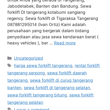
untuk Anda yang berada di Tangerang,
Jabodetabek, Banten dan Bandung. Sewa
forklift DI tangerang kotabumi sangiang
regency. Sewa forklift di Tigaraksa Tangerang
087881295014 (Ivan Ortiz) Kami adalah
perusahaan yang bergerak dalam bidang
penyediaan atau jasa sewa kendaraan berat (
heavy vehicles ), ber …
Read more
Categories
Uncategorized
Tags
harga sewa forklift tangerang
,
rental forklift
tangerang serpong
,
sewa forklift daerah
tangerang
,
sewa forklift di curug tangerang
banten
,
sewa forklift di tangerang selatan
,
sewa forklift tangerang bitung
,
sewa forklift
tangerang selatan
Leave a comment