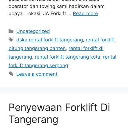
operator dan towing kami hadirkan dalam
upaya. Lokasi: JA Forklift …
Read more
Categories
Uncategorized
Tags
dska rental forklift tangerang
,
rental forklift
bitung tangerang banten
,
rental forklift di
tangerang
,
rental forklift tangerang kota
,
rental
forklift tangerang serpong
Leave a comment
Penyewaan Forklift Di
Tangerang