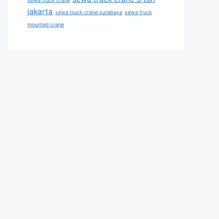
sewa truck crane
jakarta
sewa truck crane surabaya
sewa truck
mounted crane