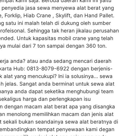
mpat kami saja. Beroda daerah kami ini yaitu
 penyedia jasa sewa menyewa alat berat yang
, Forklip, Hiab Crane , Skylift, dan Hand Pallet.
g satu ini malah telah di dukung oleh sumber
feisonal. Sehingga tak heran jikalau perusahan
nded. Untuk kapasitas mobil crane yang telah
nya mulai dari 7 ton sampai dengan 360 ton.
kerja anda? atau anda sedang mencari daerah
karta Hub: 0813-8079-6922 dengan berjenis-
k alat yang mencukupi? Ini ia solusinya… sewa
lah jelas. Sangat anda berminat untuk sewa alat
renanya anda dapat seketika menghubungi team
ekaligus harga dan perlengkapan isu
n dengan macam alat berat apa yang disangka
an menolong memilihkan macam dan jenis alat
t sekali bukan seandainya sewa alat beratnya di
n membandingkan tempat penyewaan kami degan