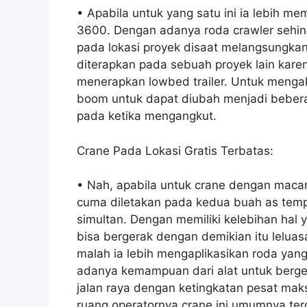
• Apabila untuk yang satu ini ia lebih m
3600. Dengan adanya roda crawler sehin
pada lokasi proyek disaat melangsungkan 
diterapkan pada sebuah proyek lain kare
menerapkan lowbed trailer. Untuk menga
boom untuk dapat diubah menjadi beber
pada ketika mengangkut.
Crane Pada Lokasi Gratis Terbatas:
• Nah, apabila untuk crane dengan macam 
cuma diletakan pada kedua buah as tem
simultan. Dengan memiliki kelebihan hal
bisa bergerak dengan demikian itu leluasa
malah ia lebih mengaplikasikan roda yan
adanya kemampuan dari alat untuk berger
jalan raya dengan ketingkatan pesat mak
ruang operatornya crane ini umumnya ter