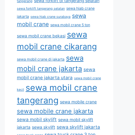
sewa forklift di tangerang selatan
tangerang
sewa hiab crane
sewa forklift tangerang selatan
sewa
jakarta
sewa hiab crane surabaya
mobil crane
sewa mobil crane 5 ton
sewa
sewa mobil crane bekasi
mobil crane cikarang
sewa
sewa mobil crane di jakarta
mobil crane jakarta
sewa
mobil crane jakarta utara
sewa mobil crane
sewa mobil crane
kecil
tangerang
sewa mobile crane
sewa mobile crane jakarta
sewa mobil skylift
sewa mobil skylift
sewa skylift jakarta
jakarta
sewa skylift
sewa truck crane 3 ton