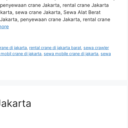
, penyewaan crane Jakarta, rental crane Jakarta
akarta, sewa crane Jakarta, Sewa Alat Berat
e Jakarta, penyewaan crane Jakarta, rental crane
more
rane di jakarta
,
rental crane di jakarta barat
,
sewa crawler
mobil crane di jakarta
,
sewa mobile crane di jakarta
,
sewa
Jakarta