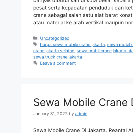
banyak dibutuhkan di kota besar seperti
pesat serta kepadatan penduduk dan keter
crane sebagai salah satu alat berat ko
atau material ke arah vertikal maupun ho
Categories
Uncategorized
Tags
harga sewa mobile crane jakarta
,
sewa mobil c
crane jakarta selatan
,
sewa mobil crane jakarta ut
sewa truck crane jakarta
Leave a comment
Sewa Mobile Crane 
January 31, 2022
by
admin
Sewa Mobile Crane Di Jakarta. Reantal Al