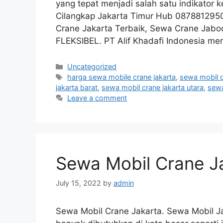
yang tepat menjadi salah satu indikator 
Cilangkap Jakarta Timur Hub 0878812950
Crane Jakarta Terbaik, Sewa Crane Jab
FLEKSIBEL. PT Alif Khadafi Indonesia m
Categories
Uncategorized
Tags
harga sewa mobile crane jakarta
,
sewa mobil c
jakarta barat
,
sewa mobil crane jakarta utara
,
sewa
Leave a comment
Sewa Mobil Crane J
July 15, 2022
by
admin
Sewa Mobil Crane Jakarta. Sewa Mobil Ja