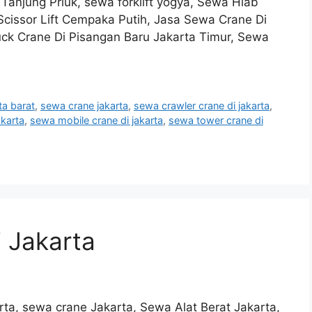
Tanjung Priuk, sewa forklift yogya, Sewa Hiab
Scissor Lift Cempaka Putih, Jasa Sewa Crane Di
ck Crane Di Pisangan Baru Jakarta Timur, Sewa
ta barat
,
sewa crane jakarta
,
sewa crawler crane di jakarta
,
akarta
,
sewa mobile crane di jakarta
,
sewa tower crane di
 Jakarta
ta, sewa crane Jakarta, Sewa Alat Berat Jakarta,