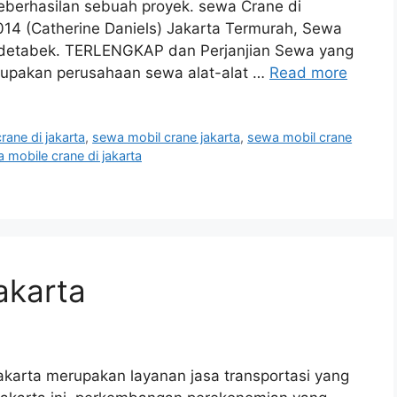
keberhasilan sebuah proyek. sewa Crane di
14 (Catherine Daniels) Jakarta Termurah, Sewa
odetabek. TERLENGKAP dan Perjanjian Sewa yang
erupakan perusahaan sewa alat-alat …
Read more
rane di jakarta
,
sewa mobil crane jakarta
,
sewa mobil crane
 mobile crane di jakarta
akarta
karta merupakan layanan jasa transportasi yang