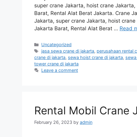
super crane Jakarta, hoist crane Jakarta
Barat, Rental Alat Berat Jakarta. Crane J
Jakarta, super crane Jakarta, hoist cran
Jakarta Barat, Rental Alat Berat …
Read 
Categories
Uncategorized
Tags
jasa sewa crane di jakarta
,
perusahaan rental c
crane di jakarta
,
sewa hoist crane di jakarta
,
sewa 
tower crane di jakarta
Leave a comment
Rental Mobil Crane 
February 26, 2023
by
admin