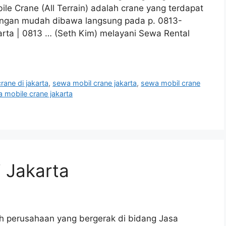
e Crane (All Terrain) adalah crane yang terdapat
engan mudah dibawa langsung pada p. 0813-
arta | 0813 … (Seth Kim) melayani Sewa Rental
rane di jakarta
,
sewa mobil crane jakarta
,
sewa mobil crane
 mobile crane jakarta
 Jakarta
h perusahaan yang bergerak di bidang Jasa