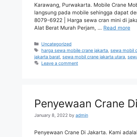
Karawang, Purwakarta. Mobile Crane Mobil
langsung pada mobile sehingga dapat d
8079-6922 | Harga sewa cran mini di jak
Alat Berat Murah Perjam, …
Read more
Categories
Uncategorized
Tags
harga sewa mobile crane jakarta
,
sewa mobil c
jakarta barat
,
sewa mobil crane jakarta utara
,
sewa
Leave a comment
Penyewaan Crane Di
January 8, 2022
by
admin
Penyewaan Crane Di Jakarta. Kami adala