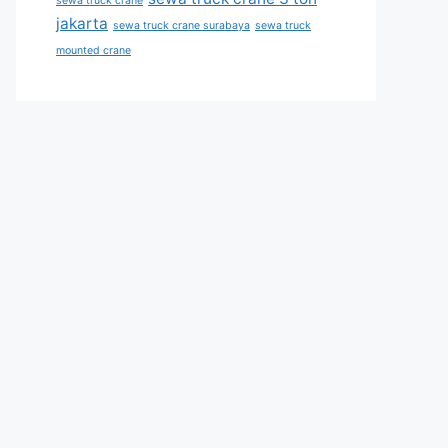
sewa truck crane
jakarta
sewa truck crane surabaya
sewa truck
mounted crane