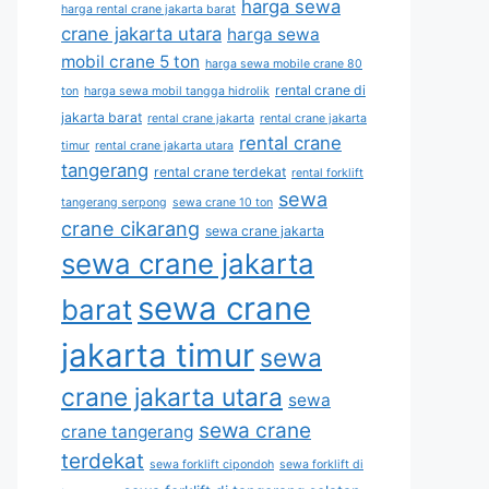
harga sewa
harga rental crane jakarta barat
crane jakarta utara
harga sewa
mobil crane 5 ton
harga sewa mobile crane 80
rental crane di
ton
harga sewa mobil tangga hidrolik
jakarta barat
rental crane jakarta
rental crane jakarta
rental crane
timur
rental crane jakarta utara
tangerang
rental crane terdekat
rental forklift
sewa
tangerang serpong
sewa crane 10 ton
crane cikarang
sewa crane jakarta
sewa crane jakarta
sewa crane
barat
jakarta timur
sewa
crane jakarta utara
sewa
sewa crane
crane tangerang
terdekat
sewa forklift cipondoh
sewa forklift di