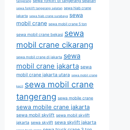
sewa forklift di tangerang selatan
tangerang
sewa hiab crane
sewa forklift tangerang selatan
sewa
jakarta
sewa hiab crane surabaya
mobil crane
sewa mobil crane 5 ton
sewa
sewa mobil crane bekasi
mobil crane cikarang
sewa
sewa mobil crane di jakarta
mobil crane jakarta
sewa
mobil crane jakarta utara
sewa mobil crane
sewa mobil crane
kecil
tangerang
sewa mobile crane
sewa mobile crane jakarta
sewa mobil skylift
sewa mobil skylift
sewa skylift jakarta
jakarta
sewa skylift
sewa truck crane 3 ton