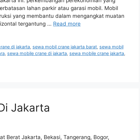
 jakarta ini. perkembangan perekonomian yang
batasan lahan parkir atau garasi mobil. Mobil
nstruksi yang membantu dalam mengangkat muatan
rizontal tergantung …
Read more
rane di jakarta
,
sewa mobil crane jakarta barat
,
sewa mobil
ara
,
sewa mobile crane di jakarta
,
sewa mobile crane jakarta
,
Di Jakarta
at Berat Jakarta, Bekasi, Tangerang, Bogor,