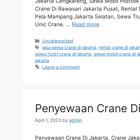
Jakarta Cengkareng, Sewa Mobil Hidrolik 
Crane Di Rawasari Jakarta Pusat, Rental 
Pela Mampang Jakarta Selatan, Sewa Tru
Unic Crane. …
Read more
Categories
Uncategorized
Tags
jasa sewa crane di jakarta
,
rental crane di jakar
sewa hoist crane di jakarta
,
sewa mobil crane di j
jakarta
Leave a comment
Penyewaan Crane Di
April 1, 2023
by
admin
Penyewaan Crane Di Jakarta. Crane Jakar