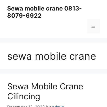
Skip
Sewa mobile crane 0813-
to
8079-6922
content
Menu
sewa mobile crane
Sewa Mobile Crane
Cilincing
December 12, 2023
by
admin