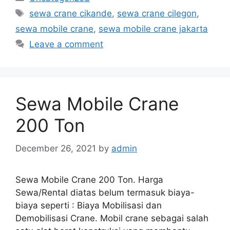
Tags
sewa crane cikande
,
sewa crane cilegon
,
sewa mobile crane
,
sewa mobile crane jakarta
Leave a comment
Sewa Mobile Crane
200 Ton
December 26, 2021
by
admin
Sewa Mobile Crane 200 Ton. Harga
Sewa/Rental diatas belum termasuk biaya-
biaya seperti : Biaya Mobilisasi dan
Demobilisasi Crane. Mobil crane sebagai salah