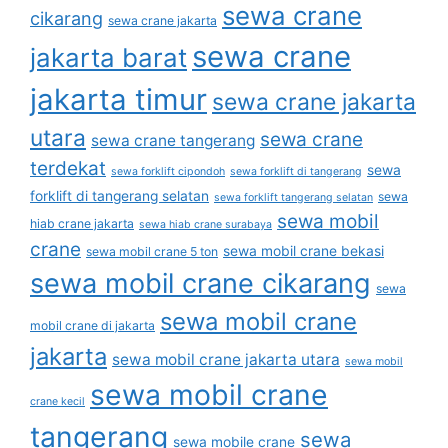
sewa crane
cikarang
sewa crane jakarta
sewa crane
jakarta barat
jakarta timur
sewa crane jakarta
utara
sewa crane
sewa crane tangerang
terdekat
sewa
sewa forklift cipondoh
sewa forklift di tangerang
forklift di tangerang selatan
sewa
sewa forklift tangerang selatan
sewa mobil
hiab crane jakarta
sewa hiab crane surabaya
crane
sewa mobil crane bekasi
sewa mobil crane 5 ton
sewa mobil crane cikarang
sewa
sewa mobil crane
mobil crane di jakarta
jakarta
sewa mobil crane jakarta utara
sewa mobil
sewa mobil crane
crane kecil
tangerang
sewa
sewa mobile crane