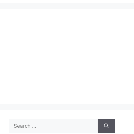
Search
for: