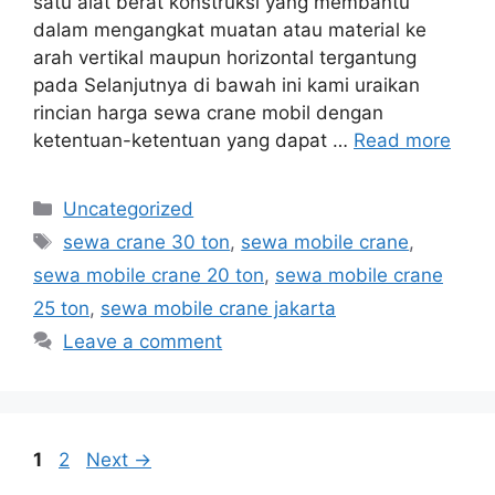
satu alat berat konstruksi yang membantu
dalam mengangkat muatan atau material ke
arah vertikal maupun horizontal tergantung
pada Selanjutnya di bawah ini kami uraikan
rincian harga sewa crane mobil dengan
ketentuan-ketentuan yang dapat …
Read more
Categories
Uncategorized
Tags
sewa crane 30 ton
,
sewa mobile crane
,
sewa mobile crane 20 ton
,
sewa mobile crane
25 ton
,
sewa mobile crane jakarta
Leave a comment
Page
Page
1
2
Next
→