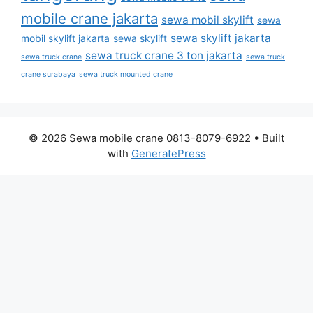
mobile crane jakarta
sewa mobil skylift
sewa
sewa skylift jakarta
mobil skylift jakarta
sewa skylift
sewa truck crane 3 ton jakarta
sewa truck crane
sewa truck
crane surabaya
sewa truck mounted crane
© 2026 Sewa mobile crane 0813-8079-6922
• Built
with
GeneratePress