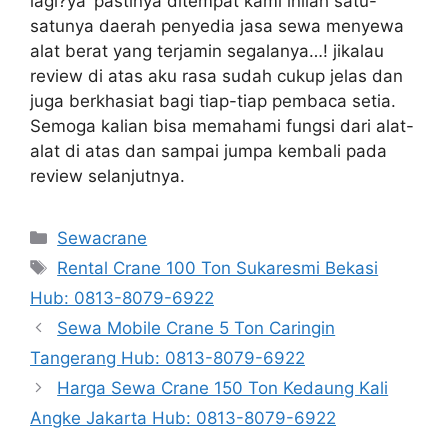
lagi?ya’ pastinya ditempat kami inilah satu-
satunya daerah penyedia jasa sewa menyewa
alat berat yang terjamin segalanya…! jikalau
review di atas aku rasa sudah cukup jelas dan
juga berkhasiat bagi tiap-tiap pembaca setia.
Semoga kalian bisa memahami fungsi dari alat-
alat di atas dan sampai jumpa kembali pada
review selanjutnya.
Categories
Sewacrane
Tags
Rental Crane 100 Ton Sukaresmi Bekasi
Hub: 0813-8079-6922
Sewa Mobile Crane 5 Ton Caringin
Tangerang Hub: 0813-8079-6922
Harga Sewa Crane 150 Ton Kedaung Kali
Angke Jakarta Hub: 0813-8079-6922