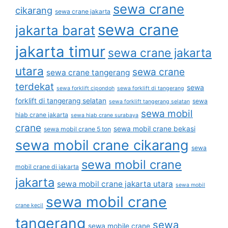
sewa crane
cikarang
sewa crane jakarta
sewa crane
jakarta barat
jakarta timur
sewa crane jakarta
utara
sewa crane
sewa crane tangerang
terdekat
sewa
sewa forklift cipondoh
sewa forklift di tangerang
forklift di tangerang selatan
sewa
sewa forklift tangerang selatan
sewa mobil
hiab crane jakarta
sewa hiab crane surabaya
crane
sewa mobil crane bekasi
sewa mobil crane 5 ton
sewa mobil crane cikarang
sewa
sewa mobil crane
mobil crane di jakarta
jakarta
sewa mobil crane jakarta utara
sewa mobil
sewa mobil crane
crane kecil
tangerang
sewa
sewa mobile crane