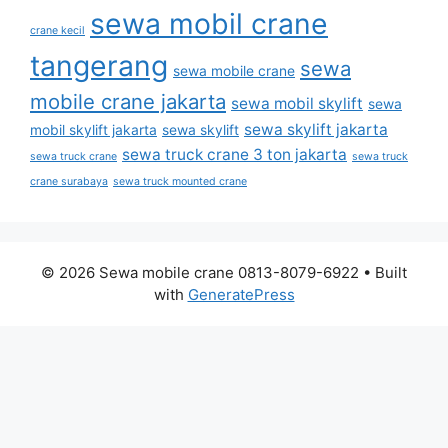
sewa mobil crane
crane kecil
tangerang
sewa
sewa mobile crane
mobile crane jakarta
sewa mobil skylift
sewa
sewa skylift jakarta
mobil skylift jakarta
sewa skylift
sewa truck crane 3 ton jakarta
sewa truck crane
sewa truck
crane surabaya
sewa truck mounted crane
© 2026 Sewa mobile crane 0813-8079-6922
• Built
with
GeneratePress