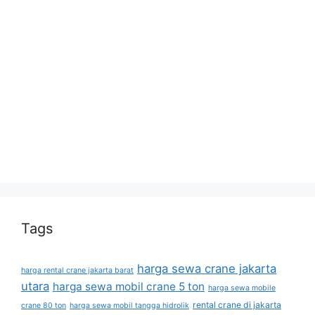
Tags
harga sewa crane jakarta
harga rental crane jakarta barat
utara
harga sewa mobil crane 5 ton
harga sewa mobile
rental crane di jakarta
crane 80 ton
harga sewa mobil tangga hidrolik