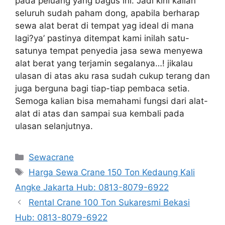
pada peluang yang bagus ini. Jadi kini kalian
seluruh sudah paham dong, apabila berharap
sewa alat berat di tempat yag ideal di mana
lagi?ya’ pastinya ditempat kami inilah satu-
satunya tempat penyedia jasa sewa menyewa
alat berat yang terjamin segalanya…! jikalau
ulasan di atas aku rasa sudah cukup terang dan
juga berguna bagi tiap-tiap pembaca setia.
Semoga kalian bisa memahami fungsi dari alat-
alat di atas dan sampai sua kembali pada
ulasan selanjutnya.
Categories
Sewacrane
Tags
Harga Sewa Crane 150 Ton Kedaung Kali
Angke Jakarta Hub: 0813-8079-6922
Rental Crane 100 Ton Sukaresmi Bekasi
Hub: 0813-8079-6922