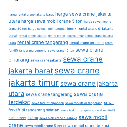
harga sewa crane jakarta
harga rental crane jakarta barat
utara
harga sewa mobil crane 5 ton
harga sewa mobile
rental crane di jakarta
crane 80 ton
harga sewa mobil tangga hidrolik
barat
rental crane jakarta
rental crane jakarta timur
rental crane jakarta
rental crane tangerang
rental crane terdekat
utara
rental
sewa crane
forklift tangerang serpong
sewa crane 10 ton
sewa crane
cikarang
sewa crane jakarta
sewa crane
jakarta barat
jakarta timur
sewa crane jakarta
utara
sewa crane
sewa crane tangerang
terdekat
sewa
sewa forklift cipondoh
sewa forklift di tangerang
forklift di tangerang selatan
sewa
sewa forklift tangerang selatan
sewa mobil
hiab crane jakarta
sewa hiab crane surabaya
crane
sewa mobil crane bekasi
sewa mobil crane 5 ton