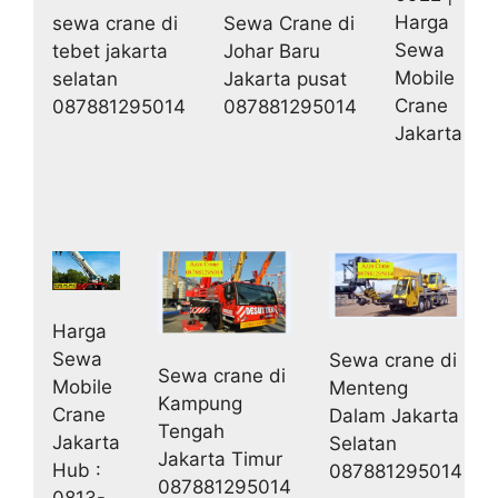
Harga
sewa crane di
Sewa Crane di
Sewa
tebet jakarta
Johar Baru
Mobile
selatan
Jakarta pusat
Crane
087881295014
087881295014
Jakarta
Harga
Sewa
Sewa crane di
Sewa crane di
Mobile
Menteng
Kampung
Crane
Dalam Jakarta
Tengah
Jakarta
Selatan
Jakarta Timur
Hub :
087881295014
087881295014