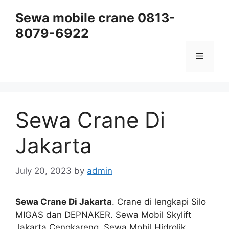
Skip
Sewa mobile crane 0813-
to
8079-6922
content
Menu
Sewa Crane Di
Jakarta
July 20, 2023
by
admin
Sewa Crane Di Jakarta
. Crane di lengkapi Silo
MIGAS dan DEPNAKER. Sewa Mobil Skylift
Jakarta Cengkareng, Sewa Mobil Hidrolik