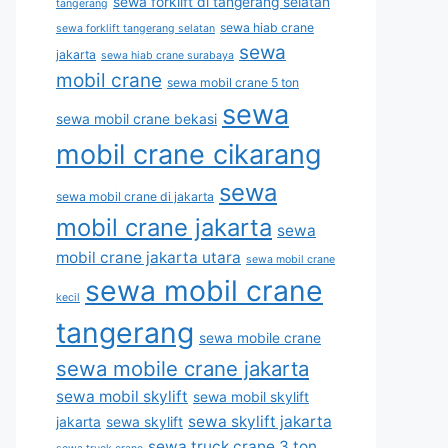
sewa forklift di tangerang selatan
tangerang
sewa hiab crane
sewa forklift tangerang selatan
sewa
jakarta
sewa hiab crane surabaya
mobil crane
sewa mobil crane 5 ton
sewa
sewa mobil crane bekasi
mobil crane cikarang
sewa
sewa mobil crane di jakarta
mobil crane jakarta
sewa
mobil crane jakarta utara
sewa mobil crane
sewa mobil crane
kecil
tangerang
sewa mobile crane
sewa mobile crane jakarta
sewa mobil skylift
sewa mobil skylift
sewa skylift jakarta
jakarta
sewa skylift
sewa truck crane 3 ton