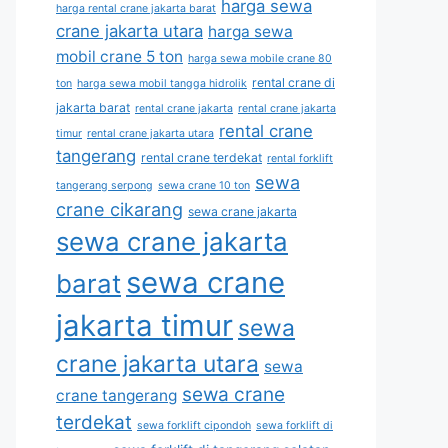
harga sewa
harga rental crane jakarta barat
crane jakarta utara
harga sewa
mobil crane 5 ton
harga sewa mobile crane 80
rental crane di
ton
harga sewa mobil tangga hidrolik
jakarta barat
rental crane jakarta
rental crane jakarta
rental crane
timur
rental crane jakarta utara
tangerang
rental crane terdekat
rental forklift
sewa
tangerang serpong
sewa crane 10 ton
crane cikarang
sewa crane jakarta
sewa crane jakarta
sewa crane
barat
jakarta timur
sewa
crane jakarta utara
sewa
sewa crane
crane tangerang
terdekat
sewa forklift cipondoh
sewa forklift di