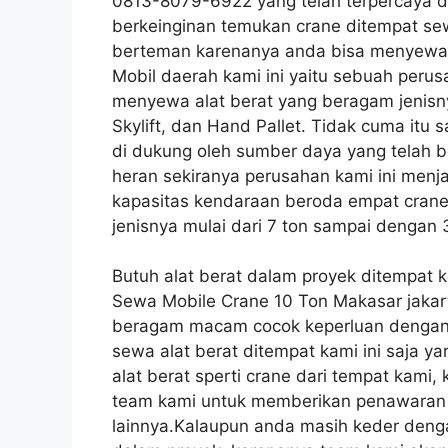
0813-8079-6922 yang telah terpercaya d
berkeinginan temukan crane ditempat se
berteman karenanya anda bisa menyewany
Mobil daerah kami ini yaitu sebuah peru
menyewa alat berat yang beragam jenisnya
Skylift, dan Hand Pallet. Tidak cuma itu
di dukung oleh sumber daya yang telah b
heran sekiranya perusahan kami ini men
kapasitas kendaraan beroda empat crane
jenisnya mulai dari 7 ton sampai dengan 
Butuh alat berat dalam proyek ditempat 
Sewa Mobile Crane 10 Ton Makasar jaka
beragam macam cocok keperluan dengan s
sewa alat berat ditempat kami ini saja y
alat berat sperti crane dari tempat kam
team kami untuk memberikan penawaran j
lainnya.Kalaupun anda masih keder denga