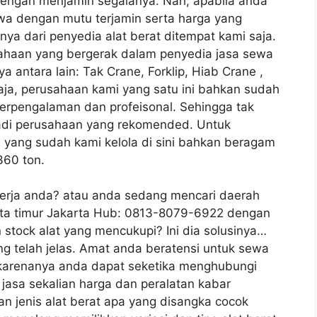
engan menjamin segalanya. Nah, apabila anda
wa dengan mutu terjamin serta harga yang
a dari penyedia alat berat ditempat kami saja.
sahaan yang bergerak dalam penyedia jasa sewa
 antara lain: Tak Crane, Forklip, Hiab Crane ,
 saja, perusahaan kami yang satu ini bahkan sudah
erpengalaman dan profeisonal. Sehingga tak
jadi perusahaan yang rekomended. Untuk
 yang sudah kami kelola di sini bahkan beragam
360 ton.
kerja anda? atau anda sedang mencari daerah
rta timur Jakarta Hub: 0813-8079-6922 dengan
tock alat yang mencukupi? Ini dia solusinya…
ang telah jelas. Amat anda beratensi untuk sewa
i, karenanya anda dapat seketika menghubungi
asa sekalian harga dan peralatan kabar
n jenis alat berat apa yang disangka cocok