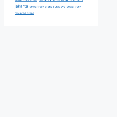
sewa truck crane
jakarta
sewa truck crane surabaya
sewa truck
mounted crane