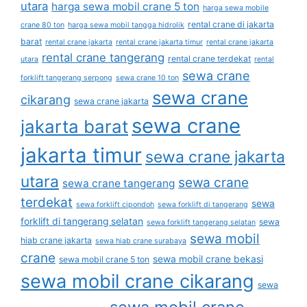
utara
harga sewa mobil crane 5 ton
harga sewa mobile
rental crane di jakarta
crane 80 ton
harga sewa mobil tangga hidrolik
barat
rental crane jakarta
rental crane jakarta timur
rental crane jakarta
rental crane tangerang
rental crane terdekat
utara
rental
sewa crane
forklift tangerang serpong
sewa crane 10 ton
sewa crane
cikarang
sewa crane jakarta
sewa crane
jakarta barat
jakarta timur
sewa crane jakarta
utara
sewa crane
sewa crane tangerang
terdekat
sewa
sewa forklift cipondoh
sewa forklift di tangerang
forklift di tangerang selatan
sewa
sewa forklift tangerang selatan
sewa mobil
hiab crane jakarta
sewa hiab crane surabaya
crane
sewa mobil crane bekasi
sewa mobil crane 5 ton
sewa mobil crane cikarang
sewa