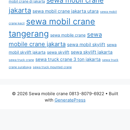
sewa mobil crane
mobil crane di jakarta
jakarta
sewa mobil crane jakarta utara
sewa mobil
sewa mobil crane
crane kecil
tangerang
sewa
sewa mobile crane
mobile crane jakarta
sewa mobil skylift
sewa
sewa skylift jakarta
mobil skylift jakarta
sewa skylift
sewa truck crane 3 ton jakarta
sewa truck crane
sewa truck
crane surabaya
sewa truck mounted crane
© 2026 Sewa mobile crane 0813-8079-6922
• Built
with
GeneratePress