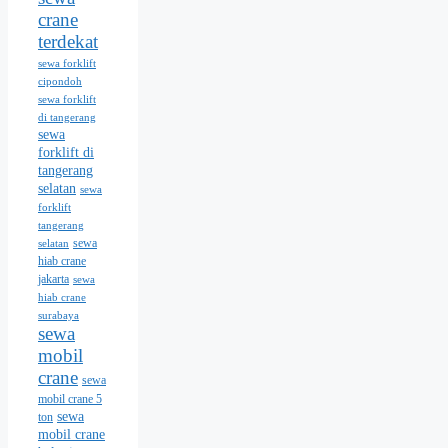
crane
terdekat
sewa forklift
cipondoh
sewa forklift
di tangerang
sewa
forklift di
tangerang
selatan
sewa
forklift
tangerang
sewa
selatan
hiab crane
jakarta
sewa
hiab crane
surabaya
sewa
mobil
crane
sewa
mobil crane 5
sewa
ton
mobil crane