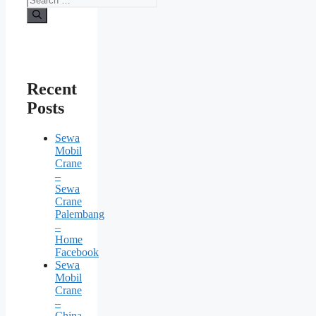
Recent
Posts
Sewa
Mobil
Crane
–
Sewa
Crane
Palembang
–
Home
Facebook
Sewa
Mobil
Crane
–
China