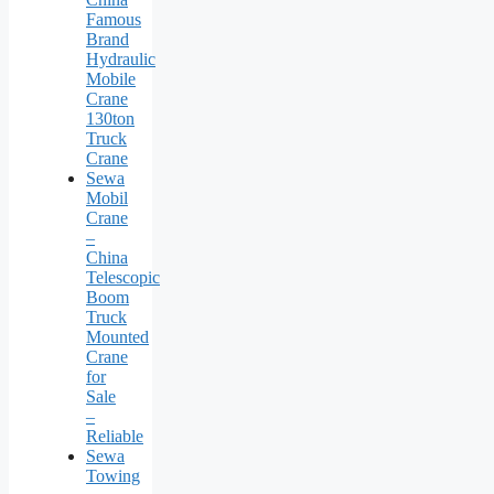
Famous
Brand
Hydraulic
Mobile
Crane
130ton
Truck
Crane
Sewa
Mobil
Crane
–
China
Telescopic
Boom
Truck
Mounted
Crane
for
Sale
–
Reliable
Sewa
Towing