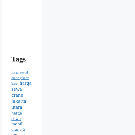
Tags
harga rental
crane jakarta
harga
barat
sewa
crane
jakarta
utara
harga
sewa
mobil
crane 5
ton