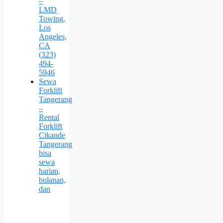
–
LMD
Towing,
Los
Angeles,
CA
(323)
494-
5946
Sewa
Forklift
Tangerang
–
Rental
Forklift
Cikande
Tangerang
bisa
sewa
harian,
bulanan,
dan