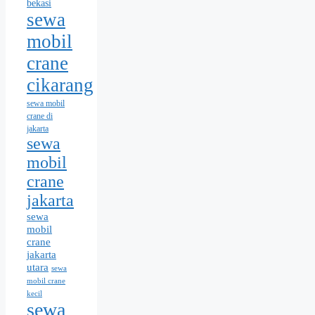
bekasi
sewa
mobil
crane
cikarang
sewa mobil
crane di
jakarta
sewa
mobil
crane
jakarta
sewa
mobil
crane
jakarta
utara
sewa
mobil crane
kecil
sewa