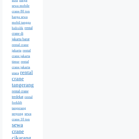
harga
sewa mobile
crane 80 ton
harga sewa
mobil tangga
rental
hidrolik
crane di
jakarta barat
rental crane
jakarta
rental
crane jakarta
timur
rental
crane jakarta
rental
utara
crane
tangerang
rental crane
terdekat
rental
forklift
tangerang
serpong
sewa
crane 10 ton
sewa
crane
cikarang