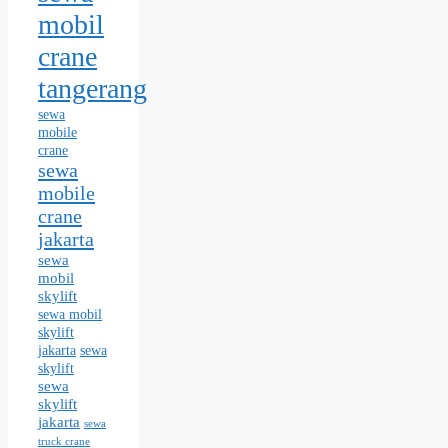
mobil
crane
tangerang
sewa
mobile
crane
sewa
mobile
crane
jakarta
sewa
mobil
skylift
sewa mobil
skylift
jakarta
sewa
skylift
sewa
skylift
jakarta
sewa
truck crane