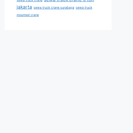
sewa truck crane
jakarta
sewa truck crane surabaya
sewa truck
mounted crane