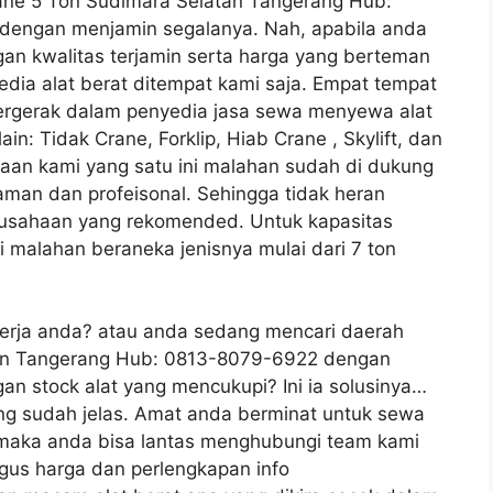
rane 5 Ton Sudimara Selatan Tangerang Hub:
dengan menjamin segalanya. Nah, apabila anda
an kwalitas terjamin serta harga yang berteman
ia alat berat ditempat kami saja. Empat tempat
bergerak dalam penyedia jasa sewa menyewa alat
ain: Tidak Crane, Forklip, Hiab Crane , Skylift, dan
haan kami yang satu ini malahan sudah di dukung
aman dan profeisonal. Sehingga tidak heran
erusahaan yang rekomended. Untuk kapasitas
i malahan beraneka jenisnya mulai dari 7 ton
kerja anda? atau anda sedang mencari daerah
tan Tangerang Hub: 0813-8079-6922 dengan
n stock alat yang mencukupi? Ini ia solusinya…
ang sudah jelas. Amat anda berminat untuk sewa
i, maka anda bisa lantas menghubungi team kami
gus harga dan perlengkapan info