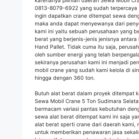
karenanya pilihlah daerah Sewa Mobil C
0813-8079-6922 yang sudah terpercaya 
ingin dapatkan crane ditempat sewa deng
maka anda dapat menyewanya dari penyed
kami ini yaitu sebuah perusahaan yang 
berat yang berjenis-jenis jenisnya antara l
Hand Pallet. Tidak cuma itu saja, perusa
oleh sumber energi yang telah berpengal
sekiranya perusahan kami ini menjadi p
mobil crane yang sudah kami kelola di sin
hingga dengan 360 ton.
Butuh alat berat dalam proyek ditempat 
Sewa Mobil Crane 5 Ton Sudimara Sela
bermacam variasi pantas kebutuhan denga
sewa alat berat ditempat kami ini saja y
alat berat sperti crane dari daerah kam
untuk memberikan penawaran jasa sekali