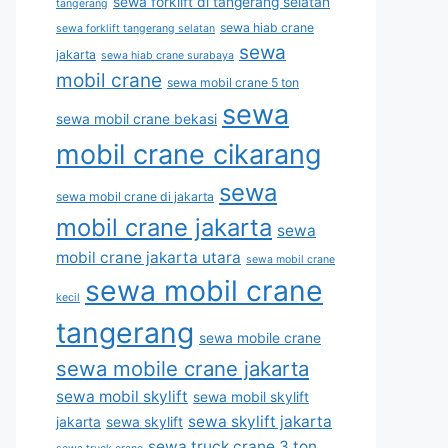
sewa forklift di tangerang selatan
tangerang
sewa hiab crane
sewa forklift tangerang selatan
sewa
jakarta
sewa hiab crane surabaya
mobil crane
sewa mobil crane 5 ton
sewa
sewa mobil crane bekasi
mobil crane cikarang
sewa
sewa mobil crane di jakarta
mobil crane jakarta
sewa
mobil crane jakarta utara
sewa mobil crane
sewa mobil crane
kecil
tangerang
sewa mobile crane
sewa mobile crane jakarta
sewa mobil skylift
sewa mobil skylift
sewa skylift jakarta
jakarta
sewa skylift
sewa truck crane 3 ton