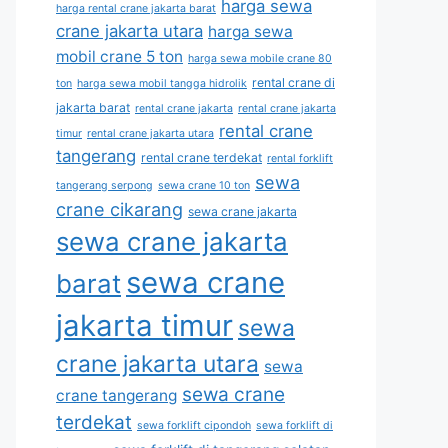
harga sewa
harga rental crane jakarta barat
crane jakarta utara
harga sewa
mobil crane 5 ton
harga sewa mobile crane 80
rental crane di
ton
harga sewa mobil tangga hidrolik
jakarta barat
rental crane jakarta
rental crane jakarta
rental crane
timur
rental crane jakarta utara
tangerang
rental crane terdekat
rental forklift
sewa
tangerang serpong
sewa crane 10 ton
crane cikarang
sewa crane jakarta
sewa crane jakarta
sewa crane
barat
jakarta timur
sewa
crane jakarta utara
sewa
sewa crane
crane tangerang
terdekat
sewa forklift cipondoh
sewa forklift di