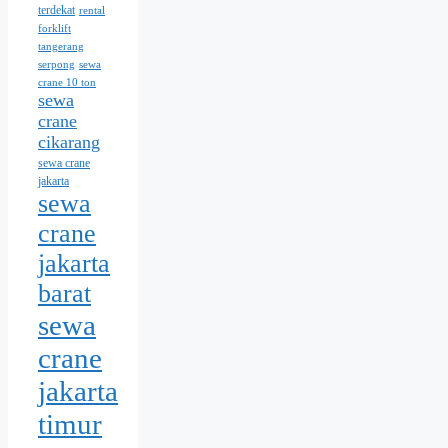
terdekat
rental
forklift
tangerang
serpong
sewa
crane 10 ton
sewa
crane
cikarang
sewa crane
jakarta
sewa
crane
jakarta
barat
sewa
crane
jakarta
timur