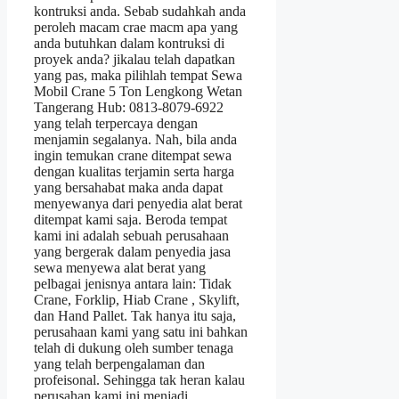
kontruksi anda. Sebab sudahkah anda
peroleh macam crae macm apa yang
anda butuhkan dalam kontruksi di
proyek anda? jikalau telah dapatkan
yang pas, maka pilihlah tempat Sewa
Mobil Crane 5 Ton Lengkong Wetan
Tangerang Hub: 0813-8079-6922
yang telah terpercaya dengan
menjamin segalanya. Nah, bila anda
ingin temukan crane ditempat sewa
dengan kualitas terjamin serta harga
yang bersahabat maka anda dapat
menyewanya dari penyedia alat berat
ditempat kami saja. Beroda tempat
kami ini adalah sebuah perusahaan
yang bergerak dalam penyedia jasa
sewa menyewa alat berat yang
pelbagai jenisnya antara lain: Tidak
Crane, Forklip, Hiab Crane , Skylift,
dan Hand Pallet. Tak hanya itu saja,
perusahaan kami yang satu ini bahkan
telah di dukung oleh sumber tenaga
yang telah berpengalaman dan
profeisonal. Sehingga tak heran kalau
perusahan kami ini menjadi