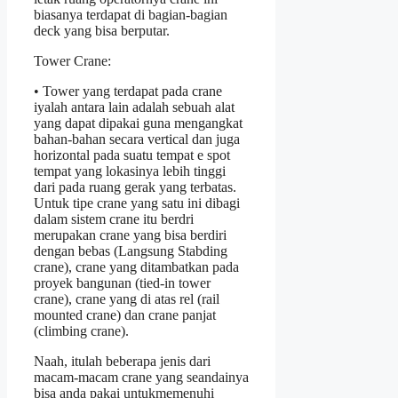
biasanya terdapat di bagian-bagian
deck yang bisa berputar.
Tower Crane:
• Tower yang terdapat pada crane
iyalah antara lain adalah sebuah alat
yang dapat dipakai guna mengangkat
bahan-bahan secara vertical dan juga
horizontal pada suatu tempat e spot
tempat yang lokasinya lebih tinggi
dari pada ruang gerak yang terbatas.
Untuk tipe crane yang satu ini dibagi
dalam sistem crane itu berdri
merupakan crane yang bisa berdiri
dengan bebas (Langsung Stabding
crane), crane yang ditambatkan pada
proyek bangunan (tied-in tower
crane), crane yang di atas rel (rail
mounted crane) dan crane panjat
(climbing crane).
Naah, itulah beberapa jenis dari
macam-macam crane yang seandainya
bisa anda pakai untukmemenuhi