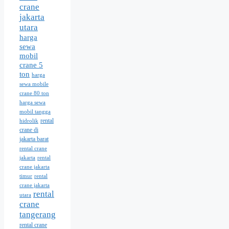
crane
jakarta
utara
harga
sewa
mobil
crane 5
ton
harga
sewa mobile
crane 80 ton
harga sewa
mobil tangga
rental
hidrolik
crane di
jakarta barat
rental crane
jakarta
rental
crane jakarta
timur
rental
crane jakarta
rental
utara
crane
tangerang
rental crane