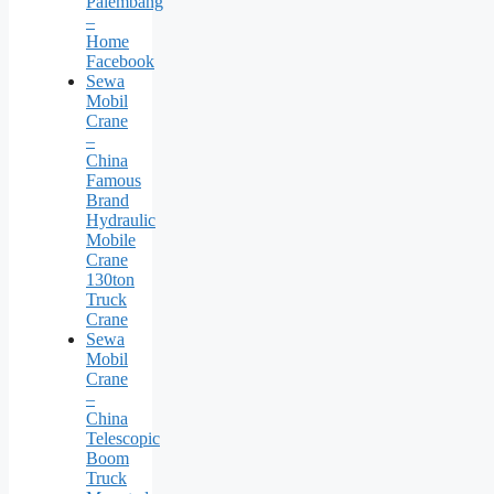
Palembang
–
Home
Facebook
Sewa
Mobil
Crane
–
China
Famous
Brand
Hydraulic
Mobile
Crane
130ton
Truck
Crane
Sewa
Mobil
Crane
–
China
Telescopic
Boom
Truck