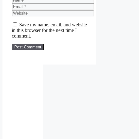
Email
Website
Save my name, email, and website
in this browser for the next time I
comment.