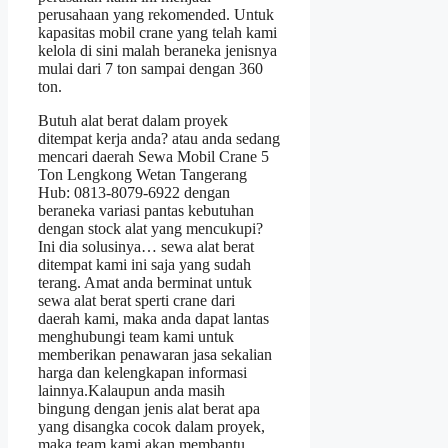
perusahaan yang rekomended. Untuk
kapasitas mobil crane yang telah kami
kelola di sini malah beraneka jenisnya
mulai dari 7 ton sampai dengan 360
ton.
Butuh alat berat dalam proyek
ditempat kerja anda? atau anda sedang
mencari daerah Sewa Mobil Crane 5
Ton Lengkong Wetan Tangerang
Hub: 0813-8079-6922 dengan
beraneka variasi pantas kebutuhan
dengan stock alat yang mencukupi?
Ini dia solusinya… sewa alat berat
ditempat kami ini saja yang sudah
terang. Amat anda berminat untuk
sewa alat berat sperti crane dari
daerah kami, maka anda dapat lantas
menghubungi team kami untuk
memberikan penawaran jasa sekalian
harga dan kelengkapan informasi
lainnya.Kalaupun anda masih
bingung dengan jenis alat berat apa
yang disangka cocok dalam proyek,
maka team kami akan membantu