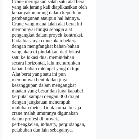
Crane merupakan salah satu alat berat
yang tak jarang kali diaplikasikan oleh
kebanyakan orang dalam keperluan
pembangunan ataupun hal lainnya.
Crane yang mana ialah alat berat ini
mempunyai fungsi sebagia alat
pengangkat dalam proyek kontruksi.
Pada biasanya crane akan bekerja
dengan mengfangkat bahan-bahan
yang akan di pindahkan dari lokasi
satu ke lokasi dua, memindahan
secara horizontal, lalu menurunkan
bahan-bahan ditempat yang di tuju.
Alat berat yang satu ini pun
mempunyai bentuk dan juga
kesanggupan dalam mengangkat
muatan yang besar dan juga kapabel
berputar sampai dengan 360 drajat
dengan jangkauan menempuh
muluhan meter. Tidak cuma itu saja
crane malah umumnya digunakan
dalam profesi di proyek,
perbengkelan, industry, pergudangan,
pelabuhan dan lain sebagainya.