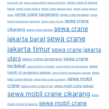
rental crane di jakarta
crane 80 ton
harga sewa mobil tangga hidrolik
barat
rental crane jakarta
rental crane jakarta timur
rental crane jakarta
rental crane tangerang
rental crane terdekat
utara
rental
sewa crane
forklift tangerang serpong
sewa crane 10 ton
sewa crane
cikarang
sewa crane jakarta
sewa crane
jakarta barat
jakarta timur
sewa crane jakarta
utara
sewa crane
sewa crane tangerang
terdekat
sewa
sewa forklift cipondoh
sewa forklift di tangerang
forklift di tangerang selatan
sewa
sewa forklift tangerang selatan
sewa mobil
hiab crane jakarta
sewa hiab crane surabaya
crane
sewa mobil crane bekasi
sewa mobil crane 5 ton
sewa mobil crane cikarang
sewa
sewa mobil crane
mobil crane di jakarta