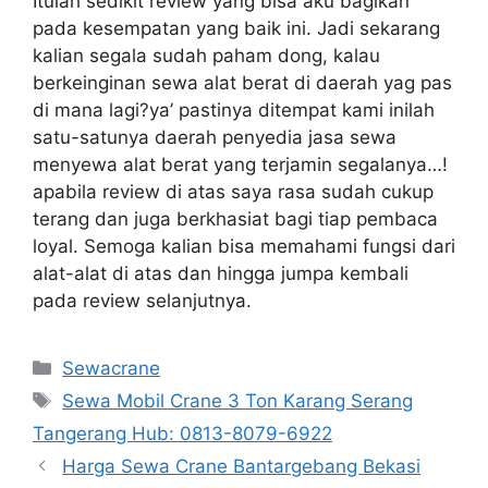
Itulah sedikit review yang bisa aku bagikan
pada kesempatan yang baik ini. Jadi sekarang
kalian segala sudah paham dong, kalau
berkeinginan sewa alat berat di daerah yag pas
di mana lagi?ya’ pastinya ditempat kami inilah
satu-satunya daerah penyedia jasa sewa
menyewa alat berat yang terjamin segalanya…!
apabila review di atas saya rasa sudah cukup
terang dan juga berkhasiat bagi tiap pembaca
loyal. Semoga kalian bisa memahami fungsi dari
alat-alat di atas dan hingga jumpa kembali
pada review selanjutnya.
Categories
Sewacrane
Tags
Sewa Mobil Crane 3 Ton Karang Serang
Tangerang Hub: 0813-8079-6922
Harga Sewa Crane Bantargebang Bekasi