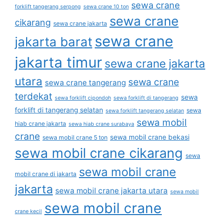
sewa crane
forklift tangerang serpong
sewa crane 10 ton
sewa crane
cikarang
sewa crane jakarta
sewa crane
jakarta barat
jakarta timur
sewa crane jakarta
utara
sewa crane
sewa crane tangerang
terdekat
sewa
sewa forklift cipondoh
sewa forklift di tangerang
forklift di tangerang selatan
sewa
sewa forklift tangerang selatan
sewa mobil
hiab crane jakarta
sewa hiab crane surabaya
crane
sewa mobil crane bekasi
sewa mobil crane 5 ton
sewa mobil crane cikarang
sewa
sewa mobil crane
mobil crane di jakarta
jakarta
sewa mobil crane jakarta utara
sewa mobil
sewa mobil crane
crane kecil