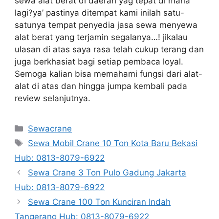
sewa alat berat di daerah yag tepat di mana
lagi?ya’ pastinya ditempat kami inilah satu-
satunya tempat penyedia jasa sewa menyewa
alat berat yang terjamin segalanya…! jikalau
ulasan di atas saya rasa telah cukup terang dan
juga berkhasiat bagi setiap pembaca loyal.
Semoga kalian bisa memahami fungsi dari alat-
alat di atas dan hingga jumpa kembali pada
review selanjutnya.
Categories
Sewacrane
Tags
Sewa Mobil Crane 10 Ton Kota Baru Bekasi
Hub: 0813-8079-6922
Sewa Crane 3 Ton Pulo Gadung Jakarta
Hub: 0813-8079-6922
Sewa Crane 100 Ton Kunciran Indah
Tangerang Hub: 0813-8079-6922