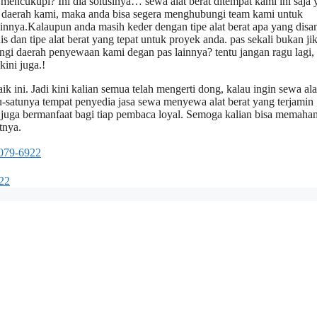
mencukupi? Ini dia solusinya… sewa alat berat ditempat kami ini saja 
dari daerah kami, maka anda bisa segera menghubungi team kami untuk
innya.Kalaupun anda masih keder dengan tipe alat berat apa yang disa
dan tipe alat berat yang tepat untuk proyek anda. pas sekali bukan ji
ngi daerah penyewaan kami degan pas lainnya? tentu jangan ragu lagi,
kini juga.!
k ini. Jadi kini kalian semua telah mengerti dong, kalau ingin sewa ala
atu-satunya tempat penyedia jasa sewa menyewa alat berat yang terjamin
n juga bermanfaat bagi tiap pembaca loyal. Semoga kalian bisa memaha
tnya.
079-6922
22