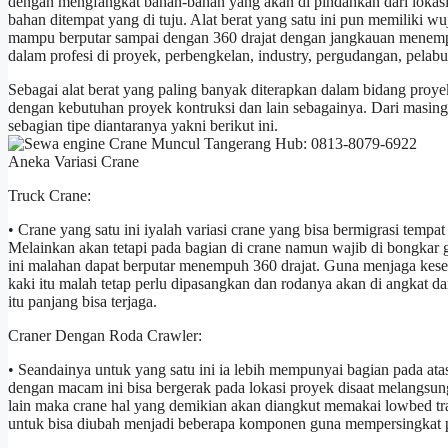
dengan mengfangkat bahan-bahan yang akan di pindahkan dari lokasi 
bahan ditempat yang di tuju. Alat berat yang satu ini pun memiliki
mampu berputar sampai dengan 360 drajat dengan jangkauan menempu
dalam profesi di proyek, perbengkelan, industry, pergudangan, pelabu
Sebagai alat berat yang paling banyak diterapkan dalam bidang proye
dengan kebutuhan proyek kontruksi dan lain sebagainya. Dari masi
sebagian tipe diantaranya yakni berikut ini.
Aneka Variasi Crane
Truck Crane:
• Crane yang satu ini iyalah variasi crane yang bisa bermigrasi tempa
Melainkan akan tetapi pada bagian di crane namun wajib di bongka
ini malahan dapat berputar menempuh 360 drajat. Guna menjaga kese
kaki itu malah tetap perlu dipasangkan dan rodanya akan di angkat d
itu panjang bisa terjaga.
Craner Dengan Roda Crawler:
• Seandainya untuk yang satu ini ia lebih mempunyai bagian pada at
dengan macam ini bisa bergerak pada lokasi proyek disaat melangsun
lain maka crane hal yang demikian akan diangkut memakai lowbed tr
untuk bisa diubah menjadi beberapa komponen guna mempersingkat p