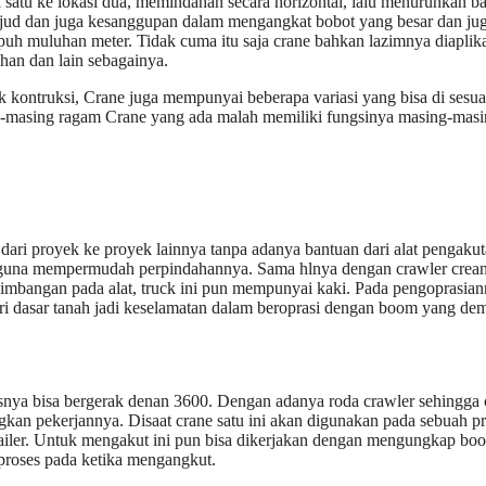
satu ke lokasi dua, memindahan secara horizontal, lalu menurunkan b
 wujud dan juga kesanggupan dalam mengangkat bobot yang besar dan ju
h muluhan meter. Tidak cuma itu saja crane bahkan lazimnya diaplik
han dan lain sebagainya.
k kontruksi, Crane juga mempunyai beberapa variasi yang bisa di sesu
ng-masing ragam Crane yang ada malah memiliki fungsinya masing-mas
t dari proyek ke proyek lainnya tanpa adanya bantuan dari alat pengakut
r guna mempermudah perpindahannya. Sama hlnya dengan crawler crean
imbangan pada alat, truck ini pun mempunyai kaki. Pada pengoprasia
ari dasar tanah jadi keselamatan dalam beroprasi dengan boom yang de
asnya bisa bergerak denan 3600. Dengan adanya roda crawler sehingga 
gkan pekerjannya. Disaat crane satu ini akan digunakan pada sebuah p
ailer. Untuk mengakut ini pun bisa dikerjakan dengan mengungkap bo
roses pada ketika mengangkut.