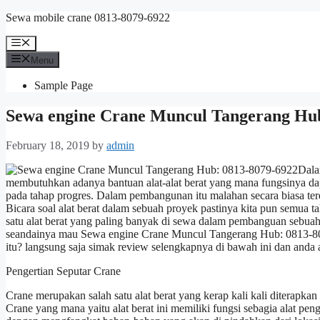
Skip
Sewa mobile crane 0813-8079-6922
to
content
Menu
Menu
Sample Page
Sewa engine Crane Muncul Tangerang Hub
February 18, 2019
by
admin
Dala
membutuhkan adanya bantuan alat-alat berat yang mana fungsinya 
pada tahap progres. Dalam pembangunan itu malahan secara biasa terd
Bicara soal alat berat dalam sebuah proyek pastinya kita pun semua 
satu alat berat yang paling banyak di sewa dalam pembanguan sebua
seandainya mau Sewa engine Crane Muncul Tangerang Hub: 0813-80
itu? langsung saja simak review selengkapnya di bawah ini dan anda 
Pengertian Seputar Crane
Crane merupakan salah satu alat berat yang kerap kali kali diterap
Crane yang mana yaitu alat berat ini memiliki fungsi sebagia alat p