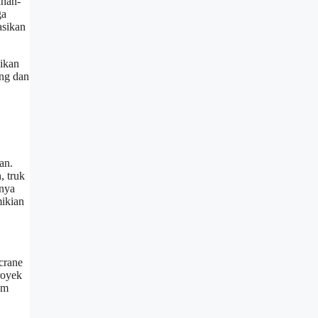
ahan-
ga
asikan
aikan
ing dan
an.
, truk
nnya
mikian
crane
royek
om