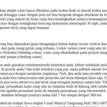
cukup simple yaitu hanya diletakan pada kedua buah as daerah kedua ata
sehingga crane dengan jenis ini bisa bergerak dengan demikian itu le
 roda yang seperti itu besar yang bisa meningkatkan adanya kemampuan
lan raya dengan ketingkatan kencang maksimum menempuh 30 mph. untuk
omponen deck yang dapat berputar.
t yang bisa digunakan guna mengangkat bahan-bahan secara vertical dan
 dari pada ruang gerak yang terbatas. Untuk variasi crane yang satu ini
ebas (Seketika Stabding crane), crane yang ditambatkan pada proyek ban
crane panjat (climbing crane).
a bisa anda gunakan untukmemenuhi kontruksi anda. Sebab sudahkah and
i proyek anda? bila telah temukan yang pas, maka pilihlah daerah S
rpercaya dengan menjamin segalanya. Nah, jika anda mau peroleh cra
a anda bisa menyewanya dari penyedia alat berat ditempat kami saja. 
a jasa sewa menyewa alat berat yang beragam jenisnya antara lain: Ti
 saja, perusahaan kami yang satu ini malahan telah di dukung oleh sumb
eran apabila perusahan kami ini menjadi perusahaan yang rekomended
i malahan berbagai jenisnya mulai dari 7 ton sampai dengan 360 ton.
ang mencari tempat Sewa engine Crane Muncul Tangerang Hub: 0813-807