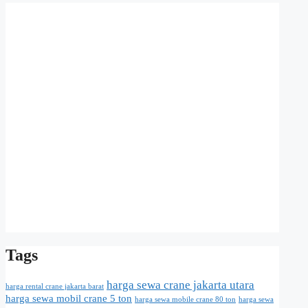
Tags
harga sewa crane jakarta utara
harga rental crane jakarta barat
harga sewa mobil crane 5 ton
harga sewa mobile crane 80 ton
harga sewa