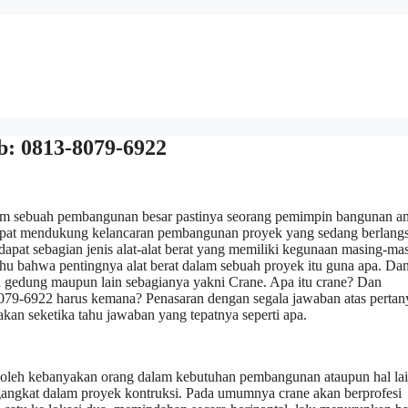
: 0813-8079-6922
m sebuah pembangunan besar pastinya seorang pemimpin bangunan a
dapat mendukung kelancaran pembangunan proyek yang sedang berlang
apat sebagian jenis alat-alat berat yang memiliki kegunaan masing-mas
tahu bahwa pentingnya alat berat dalam sebuah proyek itu guna apa. Dan
h gedung maupun lain sebagianya yakni Crane. Apa itu crane? Dan
79-6922 harus kemana? Penasaran dengan segala jawaban atas pertan
akan seketika tahu jawaban yang tepatnya seperti apa.
kan oleh kebanyakan orang dalam kebutuhan pembangunan ataupun hal la
engangkat dalam proyek kontruksi. Pada umumnya crane akan berprofesi