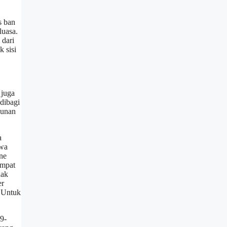
s ban
luasa.
 dari
 sisi
 juga
 dibagi
gunan
a
ewa
ne
Empat
dak
er
. Untuk
9-