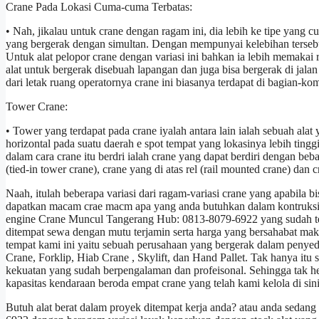
Crane Pada Lokasi Cuma-cuma Terbatas:
• Nah, jikalau untuk crane dengan ragam ini, dia lebih ke tipe yang 
yang bergerak dengan simultan. Dengan mempunyai kelebihan tersebut 
Untuk alat pelopor crane dengan variasi ini bahkan ia lebih memakai
alat untuk bergerak disebuah lapangan dan juga bisa bergerak di ja
dari letak ruang operatornya crane ini biasanya terdapat di bagian-k
Tower Crane:
• Tower yang terdapat pada crane iyalah antara lain ialah sebuah ala
horizontal pada suatu daerah e spot tempat yang lokasinya lebih tinggi
dalam cara crane itu berdri ialah crane yang dapat berdiri dengan b
(tied-in tower crane), crane yang di atas rel (rail mounted crane) dan 
Naah, itulah beberapa variasi dari ragam-variasi crane yang apabil
dapatkan macam crae macm apa yang anda butuhkan dalam kontruksi d
engine Crane Muncul Tangerang Hub: 0813-8079-6922 yang sudah te
ditempat sewa dengan mutu terjamin serta harga yang bersahabat mak
tempat kami ini yaitu sebuah perusahaan yang bergerak dalam penyedi
Crane, Forklip, Hiab Crane , Skylift, dan Hand Pallet. Tak hanya itu
kekuatan yang sudah berpengalaman dan profeisonal. Sehingga tak h
kapasitas kendaraan beroda empat crane yang telah kami kelola di sin
Butuh alat berat dalam proyek ditempat kerja anda? atau anda sed