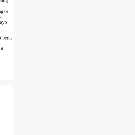
yang
ngka
ka
 ayo
t berat
mi