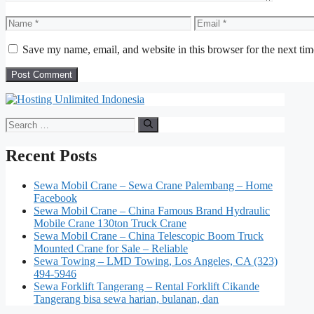
Name
Email
Save my name, email, and website in this browser for the next ti
Search
for:
Recent Posts
Sewa Mobil Crane – Sewa Crane Palembang – Home
Facebook
Sewa Mobil Crane – China Famous Brand Hydraulic
Mobile Crane 130ton Truck Crane
Sewa Mobil Crane – China Telescopic Boom Truck
Mounted Crane for Sale – Reliable
Sewa Towing – LMD Towing, Los Angeles, CA (323)
494-5946
Sewa Forklift Tangerang – Rental Forklift Cikande
Tangerang bisa sewa harian, bulanan, dan