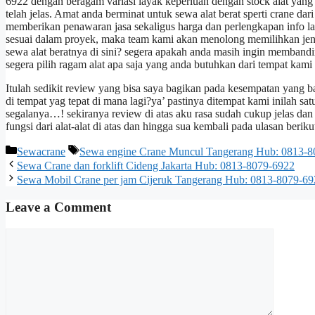
6922 dengan beragam variasi layak keperluan dengan stock alat yang 
telah jelas. Amat anda berminat untuk sewa alat berat sperti crane 
memberikan penawaran jasa sekaligus harga dan perlengkapan info la
sesuai dalam proyek, maka team kami akan menolong memilihkan jenis 
sewa alat beratnya di sini? segera apakah anda masih ingin membandi
segera pilih ragam alat apa saja yang anda butuhkan dari tempat kami 
Itulah sedikit review yang bisa saya bagikan pada kesempatan yang bai
di tempat yag tepat di mana lagi?ya’ pastinya ditempat kami inilah s
segalanya…! sekiranya review di atas aku rasa sudah cukup jelas da
fungsi dari alat-alat di atas dan hingga sua kembali pada ulasan beriku
Categories
Tags
Sewacrane
Sewa engine Crane Muncul Tangerang Hub: 0813-8
Sewa Crane dan forklift Cideng Jakarta Hub: 0813-8079-6922
Sewa Mobil Crane per jam Cijeruk Tangerang Hub: 0813-8079-69
Leave a Comment
Comment