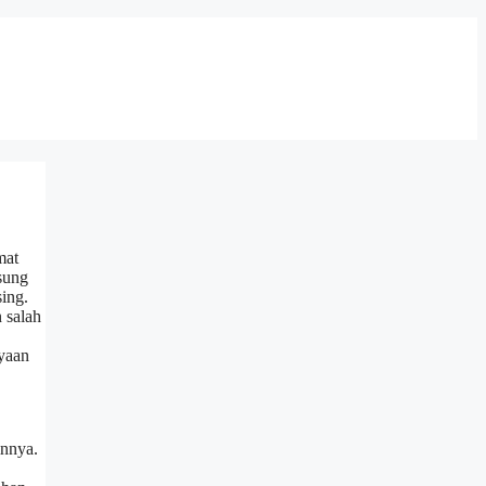
mat
sung
ing.
 salah
yaan
innya.