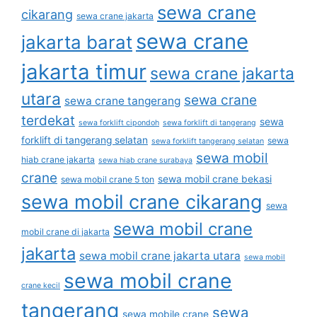
sewa crane
cikarang
sewa crane jakarta
sewa crane
jakarta barat
jakarta timur
sewa crane jakarta
utara
sewa crane
sewa crane tangerang
terdekat
sewa
sewa forklift cipondoh
sewa forklift di tangerang
forklift di tangerang selatan
sewa
sewa forklift tangerang selatan
sewa mobil
hiab crane jakarta
sewa hiab crane surabaya
crane
sewa mobil crane bekasi
sewa mobil crane 5 ton
sewa mobil crane cikarang
sewa
sewa mobil crane
mobil crane di jakarta
jakarta
sewa mobil crane jakarta utara
sewa mobil
sewa mobil crane
crane kecil
tangerang
sewa
sewa mobile crane