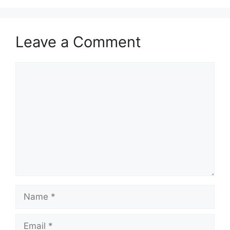
Leave a Comment
Comment
Name
Email