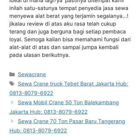
ideal di mana lagi?ya’ pastinya ditempat kami
inilah satu-satunya tempat penyedia jasa sewa
menyewa alat berat yang terjamin segalanya…!
jikalau review di atas aku rasa telah cukup
terang dan juga berguna bagi setiap pembaca
loyal. Semoga kalian bisa memahami fungsi dari
alat-alat di atas dan sampai jumpa kembali
pada ulasan berikutnya.
Categories
Sewacrane
Tags
Sewa Crane truck Tebet Barat Jakarta Hub:
0813-8079-6922
Sewa Mobil Crane 50 Ton Balekambang
Jakarta Hub: 0813-8079-6922
Sewa Crane 70 Ton Pasar Baru Tangerang
Hub: 0813-8079-6922