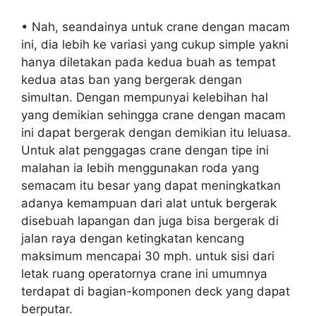
• Nah, seandainya untuk crane dengan macam
ini, dia lebih ke variasi yang cukup simple yakni
hanya diletakan pada kedua buah as tempat
kedua atas ban yang bergerak dengan
simultan. Dengan mempunyai kelebihan hal
yang demikian sehingga crane dengan macam
ini dapat bergerak dengan demikian itu leluasa.
Untuk alat penggagas crane dengan tipe ini
malahan ia lebih menggunakan roda yang
semacam itu besar yang dapat meningkatkan
adanya kemampuan dari alat untuk bergerak
disebuah lapangan dan juga bisa bergerak di
jalan raya dengan ketingkatan kencang
maksimum mencapai 30 mph. untuk sisi dari
letak ruang operatornya crane ini umumnya
terdapat di bagian-komponen deck yang dapat
berputar.