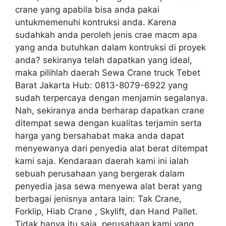
crane yang apabila bisa anda pakai
untukmemenuhi kontruksi anda. Karena
sudahkah anda peroleh jenis crae macm apa
yang anda butuhkan dalam kontruksi di proyek
anda? sekiranya telah dapatkan yang ideal,
maka pilihlah daerah Sewa Crane truck Tebet
Barat Jakarta Hub: 0813-8079-6922 yang
sudah terpercaya dengan menjamin segalanya.
Nah, sekiranya anda berharap dapatkan crane
ditempat sewa dengan kualitas terjamin serta
harga yang bersahabat maka anda dapat
menyewanya dari penyedia alat berat ditempat
kami saja. Kendaraan daerah kami ini ialah
sebuah perusahaan yang bergerak dalam
penyedia jasa sewa menyewa alat berat yang
berbagai jenisnya antara lain: Tak Crane,
Forklip, Hiab Crane , Skylift, dan Hand Pallet.
Tidak hanya itu saja, perusahaan kami yang