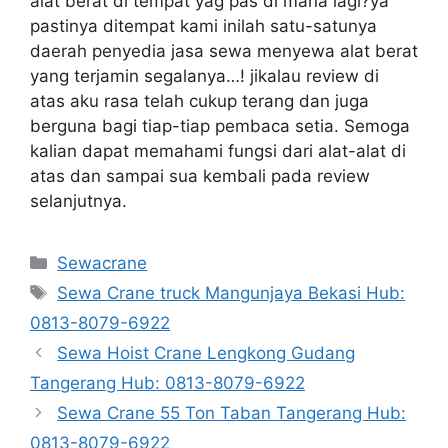
alat berat di tempat yag pas di mana lagi?ya’
pastinya ditempat kami inilah satu-satunya
daerah penyedia jasa sewa menyewa alat berat
yang terjamin segalanya…! jikalau review di
atas aku rasa telah cukup terang dan juga
berguna bagi tiap-tiap pembaca setia. Semoga
kalian dapat memahami fungsi dari alat-alat di
atas dan sampai sua kembali pada review
selanjutnya.
Categories
Sewacrane
Tags
Sewa Crane truck Mangunjaya Bekasi Hub:
0813-8079-6922
Sewa Hoist Crane Lengkong Gudang
Tangerang Hub: 0813-8079-6922
Sewa Crane 55 Ton Taban Tangerang Hub:
0813-8079-6922