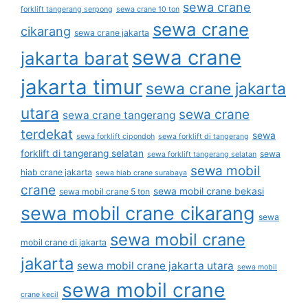
sewa crane
forklift tangerang serpong
sewa crane 10 ton
sewa crane
cikarang
sewa crane jakarta
sewa crane
jakarta barat
jakarta timur
sewa crane jakarta
utara
sewa crane
sewa crane tangerang
terdekat
sewa
sewa forklift cipondoh
sewa forklift di tangerang
forklift di tangerang selatan
sewa
sewa forklift tangerang selatan
sewa mobil
hiab crane jakarta
sewa hiab crane surabaya
crane
sewa mobil crane bekasi
sewa mobil crane 5 ton
sewa mobil crane cikarang
sewa
sewa mobil crane
mobil crane di jakarta
jakarta
sewa mobil crane jakarta utara
sewa mobil
sewa mobil crane
crane kecil