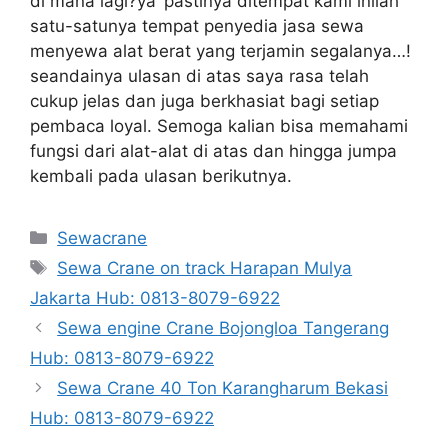
di mana lagi?ya’ pastinya ditempat kami inilah
satu-satunya tempat penyedia jasa sewa
menyewa alat berat yang terjamin segalanya…!
seandainya ulasan di atas saya rasa telah
cukup jelas dan juga berkhasiat bagi setiap
pembaca loyal. Semoga kalian bisa memahami
fungsi dari alat-alat di atas dan hingga jumpa
kembali pada ulasan berikutnya.
Categories
Sewacrane
Tags
Sewa Crane on track Harapan Mulya
Jakarta Hub: 0813-8079-6922
Sewa engine Crane Bojongloa Tangerang
Hub: 0813-8079-6922
Sewa Crane 40 Ton Karangharum Bekasi
Hub: 0813-8079-6922