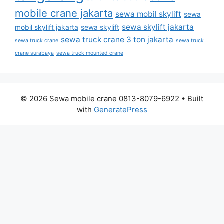
mobile crane jakarta
sewa mobil skylift
sewa
sewa skylift jakarta
mobil skylift jakarta
sewa skylift
sewa truck crane 3 ton jakarta
sewa truck crane
sewa truck
crane surabaya
sewa truck mounted crane
© 2026 Sewa mobile crane 0813-8079-6922
• Built
with
GeneratePress