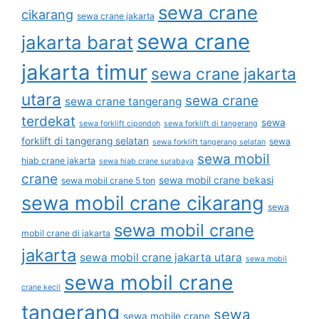
sewa crane
cikarang
sewa crane jakarta
sewa crane
jakarta barat
jakarta timur
sewa crane jakarta
utara
sewa crane
sewa crane tangerang
terdekat
sewa
sewa forklift cipondoh
sewa forklift di tangerang
forklift di tangerang selatan
sewa
sewa forklift tangerang selatan
sewa mobil
hiab crane jakarta
sewa hiab crane surabaya
crane
sewa mobil crane bekasi
sewa mobil crane 5 ton
sewa mobil crane cikarang
sewa
sewa mobil crane
mobil crane di jakarta
jakarta
sewa mobil crane jakarta utara
sewa mobil
sewa mobil crane
crane kecil
tangerang
sewa
sewa mobile crane