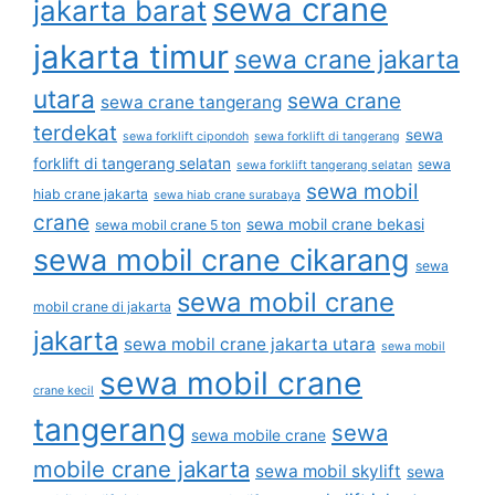
sewa crane
jakarta barat
jakarta timur
sewa crane jakarta
utara
sewa crane
sewa crane tangerang
terdekat
sewa
sewa forklift cipondoh
sewa forklift di tangerang
forklift di tangerang selatan
sewa
sewa forklift tangerang selatan
sewa mobil
hiab crane jakarta
sewa hiab crane surabaya
crane
sewa mobil crane bekasi
sewa mobil crane 5 ton
sewa mobil crane cikarang
sewa
sewa mobil crane
mobil crane di jakarta
jakarta
sewa mobil crane jakarta utara
sewa mobil
sewa mobil crane
crane kecil
tangerang
sewa
sewa mobile crane
mobile crane jakarta
sewa mobil skylift
sewa