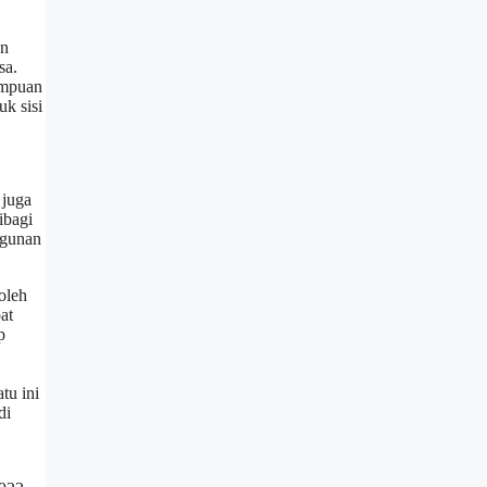
an
sa.
ampuan
k sisi
 juga
ibagi
ngunan
oleh
at
p
tu ini
di