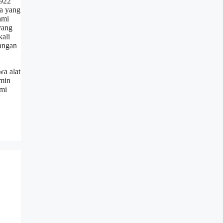
6922
ja yang
ami
yang
kali
jangan
wa alat
amin
ami