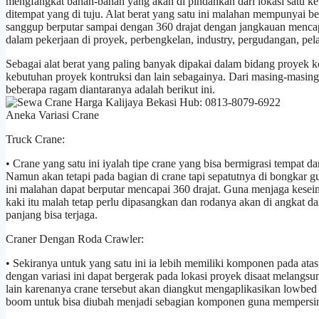
mengfangkat bahan-bahan yang akan di pindahkan dari lokasi satu ke
ditempat yang di tuju. Alat berat yang satu ini malahan mempunyai
sanggup berputar sampai dengan 360 drajat dengan jangkauan mencapa
dalam pekerjaan di proyek, perbengkelan, industry, pergudangan, pel
Sebagai alat berat yang paling banyak dipakai dalam bidang proyek k
kebutuhan proyek kontruksi dan lain sebagainya. Dari masing-masin
beberapa ragam diantaranya adalah berikut ini.
Aneka Variasi Crane
Truck Crane:
• Crane yang satu ini iyalah tipe crane yang bisa bermigrasi tempat d
Namun akan tetapi pada bagian di crane tapi sepatutnya di bongkar
ini malahan dapat berputar mencapai 360 drajat. Guna menjaga kesei
kaki itu malah tetap perlu dipasangkan dan rodanya akan di angkat d
panjang bisa terjaga.
Craner Dengan Roda Crawler:
• Sekiranya untuk yang satu ini ia lebih memiliki komponen pada at
dengan variasi ini dapat bergerak pada lokasi proyek disaat melangsu
lain karenanya crane tersebut akan diangkut mengaplikasikan lowbed
boom untuk bisa diubah menjadi sebagian komponen guna mempersin