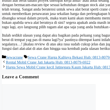
Butuh alat berat dalam proyek ditempat kerja anda? atau anda seda
dengan bermacam-macam tipe sesuai kebutuhan dengan stock alat yang
telah terang. Sangat anda beratensi untuk sewa alat berat sperti cr
untuk memberikan penawaran jasa sekalian harga dan perlengkapan be
disangka sesuai dalam proyek, maka team kami akan membantu memilih
bukan apabila sewa alat beratnya di sini? segera apakah anda masih
ragu lagi, ayo langsung pilih ragam alat apa saja yang anda butuhkan 
Itulah sedikit ulasan yang dapat aku bagikan pada peluang yang bagus 
berat di tempat yag pas di mana lagi?ya’ pastinya ditempat kami inil
segalanya…! jikalau review di atas aku rasa sudah cukup jelas dan 
fungsi dari alat-alat di atas dan hingga sua kembali pada ulasan beriku
Categories
Tags
Sewacrane
Sewa Crane Harga Kalijaya Bekasi Hub: 0813-8079
Rental Mobil Crane Jati Jakarta Hub: 0813-8079-6922
Harga Sewa Mobil Crane kecil Jatinegara Kaum Jakarta Hub: 081
Leave a Comment
Comment