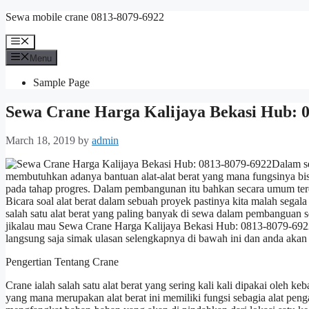
Skip
Sewa mobile crane 0813-8079-6922
to
content
Menu
Menu
Sample Page
Sewa Crane Harga Kalijaya Bekasi Hub: 
March 18, 2019
by
admin
Dalam s
membutuhkan adanya bantuan alat-alat berat yang mana fungsinya 
pada tahap progres. Dalam pembangunan itu bahkan secara umum terd
Bicara soal alat berat dalam sebuah proyek pastinya kita malah segal
salah satu alat berat yang paling banyak di sewa dalam pembanguan 
jikalau mau Sewa Crane Harga Kalijaya Bekasi Hub: 0813-8079-6922
langsung saja simak ulasan selengkapnya di bawah ini dan anda akan 
Pengertian Tentang Crane
Crane ialah salah satu alat berat yang sering kali kali dipakai ole
yang mana merupakan alat berat ini memiliki fungsi sebagia alat pen