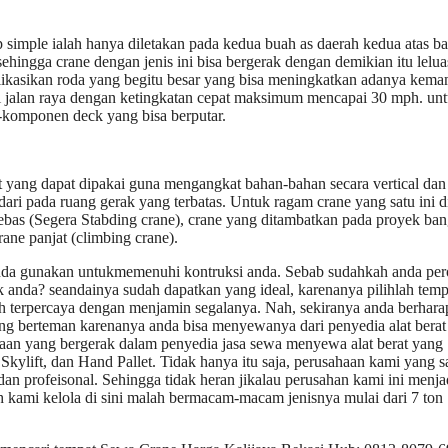
up simple ialah hanya diletakan pada kedua buah as daerah kedua atas b
hingga crane dengan jenis ini bisa bergerak dengan demikian itu lelua
likasikan roda yang begitu besar yang bisa meningkatkan adanya kem
di jalan raya dengan ketingkatan cepat maksimum mencapai 30 mph. untu
n-komponen deck yang bisa berputar.
at yang dapat dipakai guna mengangkat bahan-bahan secara vertical dan
 dari pada ruang gerak yang terbatas. Untuk ragam crane yang satu ini d
 bebas (Segera Stabding crane), crane yang ditambatkan pada proyek ba
crane panjat (climbing crane).
a anda gunakan untukmemenuhi kontruksi anda. Sebab sudahkah anda per
anda? seandainya sudah dapatkan yang ideal, karenanya pilihlah temp
terpercaya dengan menjamin segalanya. Nah, sekiranya anda berhara
ang berteman karenanya anda bisa menyewanya dari penyedia alat berat
haan yang bergerak dalam penyedia jasa sewa menyewa alat berat yang
, Skylift, dan Hand Pallet. Tidak hanya itu saja, perusahaan kami yang sa
an profeisonal. Sehingga tidak heran jikalau perusahan kami ini menja
 kami kelola di sini malah bermacam-macam jenisnya mulai dari 7 ton