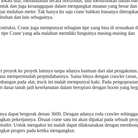
 lokasi dua, memindahan secara horizontal, lalu menurunkan bahan-ba
 bentuk dan juga kesanggupan dalam mengangkat muatan yang besar dan
i muluhan meter. Tak hanya itu saja crane bahkan biasanya diterapka
abuhan dan lain sebagainya.
ontruksi, Crane juga mempunyai sebagian tipe yang bisa di sesuaikan 
g tipe Crane yang ada malahan memiliki fungsinya masing-masing dan
ari proyek ke proyek lainnya tanpa adanya bantuan dari alat pengakutan.
 guna mempermudah perpindahannya. Sama hlnya dengan crawler crean,
mbangan pada alat, truck ini malah mempunyai kaki. Pada pengoprasia
ari dasar tanah jadi keselamatan dalam beroprasi dengan boom yang beg
asnya dapat bergerak denan 3600. Dengan adanya roda crawler sehingga
ngkan pekerjannya. Disaat crane satu ini akan dipakai pada sebuah pro
 trailer. Untuk mengakut ini malah dapat dilaksanakan dengan membon
gkat progres pada ketika mengangkut.