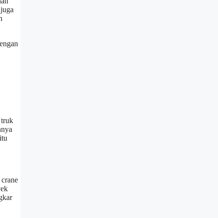
han
 juga
n
dengan
 truk
nnya
itu
 crane
yek
gkar