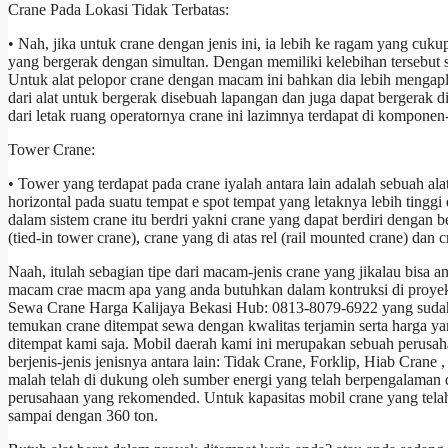
Crane Pada Lokasi Tidak Terbatas:
• Nah, jika untuk crane dengan jenis ini, ia lebih ke ragam yang cuk
yang bergerak dengan simultan. Dengan memiliki kelebihan tersebut se
Untuk alat pelopor crane dengan macam ini bahkan dia lebih mengap
dari alat untuk bergerak disebuah lapangan dan juga dapat bergerak 
dari letak ruang operatornya crane ini lazimnya terdapat di kompone
Tower Crane:
• Tower yang terdapat pada crane iyalah antara lain adalah sebuah al
horizontal pada suatu tempat e spot tempat yang letaknya lebih tinggi
dalam sistem crane itu berdri yakni crane yang dapat berdiri dengan
(tied-in tower crane), crane yang di atas rel (rail mounted crane) dan 
Naah, itulah sebagian tipe dari macam-jenis crane yang jikalau bis
macam crae macm apa yang anda butuhkan dalam kontruksi di proyek 
Sewa Crane Harga Kalijaya Bekasi Hub: 0813-8079-6922 yang sudah 
temukan crane ditempat sewa dengan kwalitas terjamin serta harga y
ditempat kami saja. Mobil daerah kami ini merupakan sebuah perusa
berjenis-jenis jenisnya antara lain: Tidak Crane, Forklip, Hiab Crane 
malah telah di dukung oleh sumber energi yang telah berpengalaman d
perusahaan yang rekomended. Untuk kapasitas mobil crane yang telah
sampai dengan 360 ton.