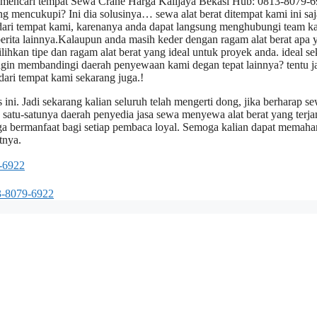
ng mencari tempat Sewa Crane Harga Kalijaya Bekasi Hub: 0813-8079-
 mencukupi? Ini dia solusinya… sewa alat berat ditempat kami ini sa
ane dari tempat kami, karenanya anda dapat langsung menghubungi team k
rita lainnya.Kalaupun anda masih keder dengan ragam alat berat apa 
kan tipe dan ragam alat berat yang ideal untuk proyek anda. ideal se
 ingin membandingi daerah penyewaan kami degan tepat lainnya? tentu 
dari tempat kami sekarang juga.!
ini. Jadi sekarang kalian seluruh telah mengerti dong, jika berharap se
ah satu-satunya daerah penyedia jasa sewa menyewa alat berat yang terj
juga bermanfaat bagi setiap pembaca loyal. Semoga kalian dapat memah
tnya.
-6922
3-8079-6922