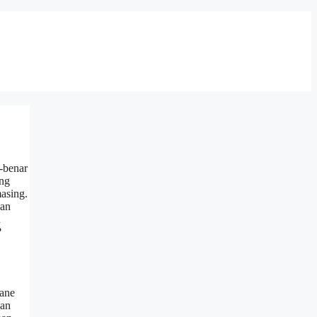
-benar
ung
asing.
Dan
n
?
rane
gan