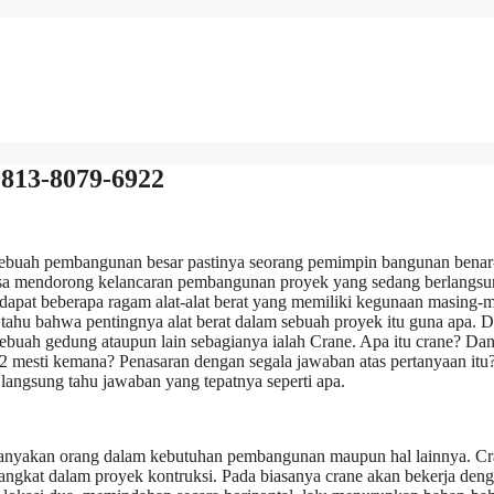
0813-8079-6922
ebuah pembangunan besar pastinya seorang pemimpin bangunan benar
bisa mendorong kelancaran pembangunan proyek yang sedang berlangs
apat beberapa ragam alat-alat berat yang memiliki kegunaan masing-m
a tahu bahwa pentingnya alat berat dalam sebuah proyek itu guna apa. 
sebuah gedung ataupun lain sebagianya ialah Crane. Apa itu crane? Da
 mesti kemana? Penasaran dengan segala jawaban atas pertanyaan itu
langsung tahu jawaban yang tepatnya seperti apa.
h kebanyakan orang dalam kebutuhan pembangunan maupun hal lainnya. C
gangkat dalam proyek kontruksi. Pada biasanya crane akan bekerja den