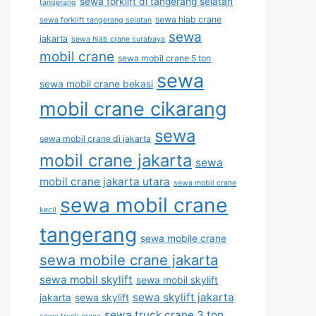
sewa forklift di tangerang selatan
tangerang
sewa hiab crane
sewa forklift tangerang selatan
sewa
jakarta
sewa hiab crane surabaya
mobil crane
sewa mobil crane 5 ton
sewa
sewa mobil crane bekasi
mobil crane cikarang
sewa
sewa mobil crane di jakarta
mobil crane jakarta
sewa
mobil crane jakarta utara
sewa mobil crane
sewa mobil crane
kecil
tangerang
sewa mobile crane
sewa mobile crane jakarta
sewa mobil skylift
sewa mobil skylift
sewa skylift jakarta
jakarta
sewa skylift
sewa truck crane 3 ton