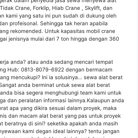
erak dalam penyedia jasa sewa menyewa alat
idak Crane, Forklip, Hiab Crane , Skylift, dan
an kami yang satu ini pun sudah di dukung oleh
n profeisonal. Sehingga tak heran apabila
yang rekomended. Untuk kapasitas mobil crane
agai jenisnya mulai dari 7 ton hingga dengan 360
kerja anda? atau anda sedang mencari tempat
ang Hub: 0813-8079-6922 dengan bermacam
yang mencukupi? Ini ia solusinya… sewa alat berat
. Sangat anda berminat untuk sewa alat berat
a anda bisa segera menghubungi team kami untuk
a dan peralatan informasi lainnya.Kalaupun anda
at apa yang dikira sesuai dalam proyek, maka
is dan macam alat berat yang pas untuk proyek
at beratnya di sini? seketika apakah anda masih
ewaan kami degan ideal lainnya? tentu jangan