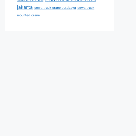
sewa truck crane
jakarta
sewa truck crane surabaya
sewa truck
mounted crane