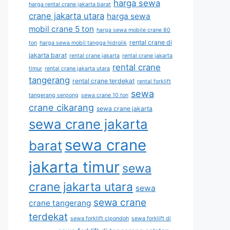
harga sewa
harga rental crane jakarta barat
crane jakarta utara
harga sewa
mobil crane 5 ton
harga sewa mobile crane 80
rental crane di
ton
harga sewa mobil tangga hidrolik
jakarta barat
rental crane jakarta
rental crane jakarta
rental crane
timur
rental crane jakarta utara
tangerang
rental crane terdekat
rental forklift
sewa
tangerang serpong
sewa crane 10 ton
crane cikarang
sewa crane jakarta
sewa crane jakarta
sewa crane
barat
jakarta timur
sewa
crane jakarta utara
sewa
sewa crane
crane tangerang
terdekat
sewa forklift cipondoh
sewa forklift di