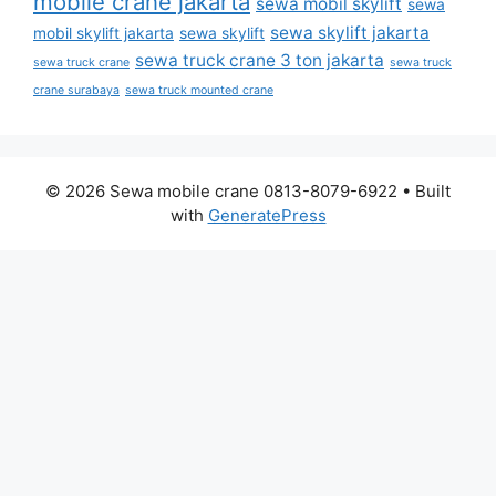
mobile crane jakarta
sewa mobil skylift
sewa
sewa skylift jakarta
mobil skylift jakarta
sewa skylift
sewa truck crane 3 ton jakarta
sewa truck crane
sewa truck
crane surabaya
sewa truck mounted crane
© 2026 Sewa mobile crane 0813-8079-6922
• Built
with
GeneratePress