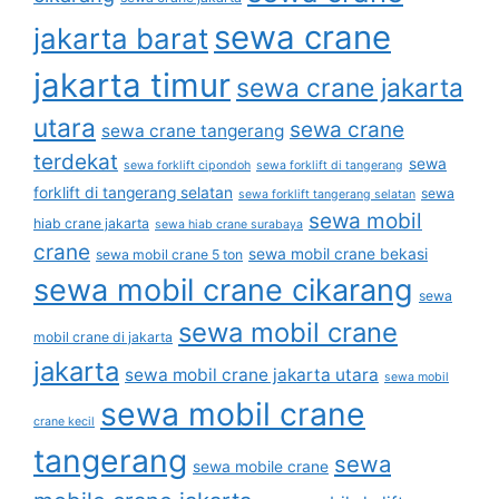
sewa crane
jakarta barat
jakarta timur
sewa crane jakarta
utara
sewa crane
sewa crane tangerang
terdekat
sewa
sewa forklift cipondoh
sewa forklift di tangerang
forklift di tangerang selatan
sewa
sewa forklift tangerang selatan
sewa mobil
hiab crane jakarta
sewa hiab crane surabaya
crane
sewa mobil crane bekasi
sewa mobil crane 5 ton
sewa mobil crane cikarang
sewa
sewa mobil crane
mobil crane di jakarta
jakarta
sewa mobil crane jakarta utara
sewa mobil
sewa mobil crane
crane kecil
tangerang
sewa
sewa mobile crane