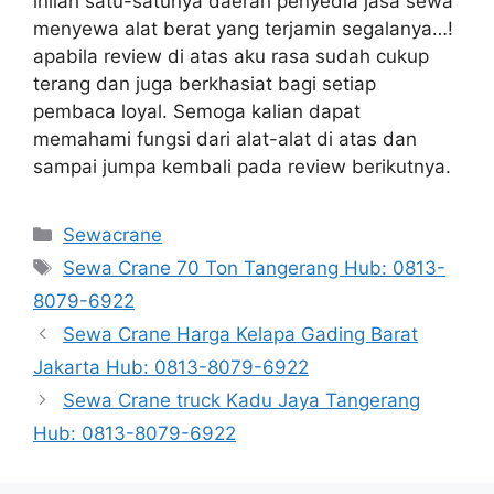
inilah satu-satunya daerah penyedia jasa sewa
menyewa alat berat yang terjamin segalanya…!
apabila review di atas aku rasa sudah cukup
terang dan juga berkhasiat bagi setiap
pembaca loyal. Semoga kalian dapat
memahami fungsi dari alat-alat di atas dan
sampai jumpa kembali pada review berikutnya.
Categories
Sewacrane
Tags
Sewa Crane 70 Ton Tangerang Hub: 0813-
8079-6922
Sewa Crane Harga Kelapa Gading Barat
Jakarta Hub: 0813-8079-6922
Sewa Crane truck Kadu Jaya Tangerang
Hub: 0813-8079-6922