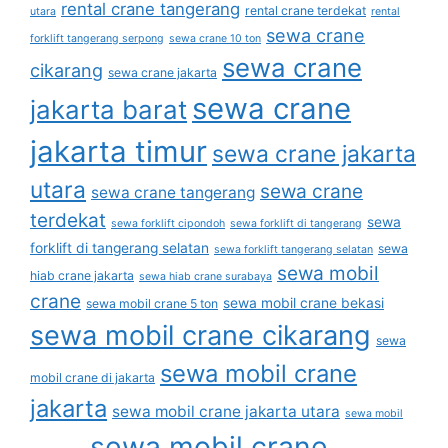
rental crane tangerang
rental crane terdekat
utara
rental
sewa crane
forklift tangerang serpong
sewa crane 10 ton
sewa crane
cikarang
sewa crane jakarta
sewa crane
jakarta barat
jakarta timur
sewa crane jakarta
utara
sewa crane
sewa crane tangerang
terdekat
sewa
sewa forklift cipondoh
sewa forklift di tangerang
forklift di tangerang selatan
sewa
sewa forklift tangerang selatan
sewa mobil
hiab crane jakarta
sewa hiab crane surabaya
crane
sewa mobil crane bekasi
sewa mobil crane 5 ton
sewa mobil crane cikarang
sewa
sewa mobil crane
mobil crane di jakarta
jakarta
sewa mobil crane jakarta utara
sewa mobil
sewa mobil crane