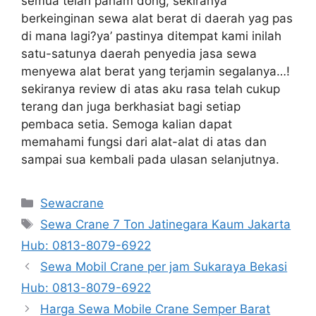
semua telah paham dong, sekiranya
berkeinginan sewa alat berat di daerah yag pas
di mana lagi?ya’ pastinya ditempat kami inilah
satu-satunya daerah penyedia jasa sewa
menyewa alat berat yang terjamin segalanya…!
sekiranya review di atas aku rasa telah cukup
terang dan juga berkhasiat bagi setiap
pembaca setia. Semoga kalian dapat
memahami fungsi dari alat-alat di atas dan
sampai sua kembali pada ulasan selanjutnya.
Categories
Sewacrane
Tags
Sewa Crane 7 Ton Jatinegara Kaum Jakarta
Hub: 0813-8079-6922
Sewa Mobil Crane per jam Sukaraya Bekasi
Hub: 0813-8079-6922
Harga Sewa Mobile Crane Semper Barat