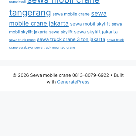
crane kecil
tangerang
sewa
sewa mobile crane
mobile crane jakarta
sewa mobil skylift
sewa
sewa skylift jakarta
mobil skylift jakarta
sewa skylift
sewa truck crane 3 ton jakarta
sewa truck crane
sewa truck
crane surabaya
sewa truck mounted crane
© 2026 Sewa mobile crane 0813-8079-6922
• Built
with
GeneratePress