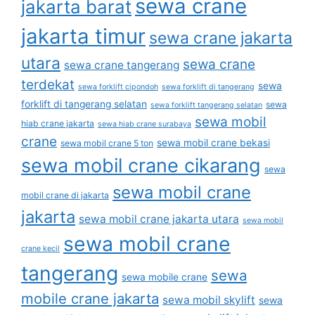
sewa crane
jakarta barat
jakarta timur
sewa crane jakarta
utara
sewa crane
sewa crane tangerang
terdekat
sewa
sewa forklift cipondoh
sewa forklift di tangerang
forklift di tangerang selatan
sewa
sewa forklift tangerang selatan
sewa mobil
hiab crane jakarta
sewa hiab crane surabaya
crane
sewa mobil crane bekasi
sewa mobil crane 5 ton
sewa mobil crane cikarang
sewa
sewa mobil crane
mobil crane di jakarta
jakarta
sewa mobil crane jakarta utara
sewa mobil
sewa mobil crane
crane kecil
tangerang
sewa
sewa mobile crane
mobile crane jakarta
sewa mobil skylift
sewa