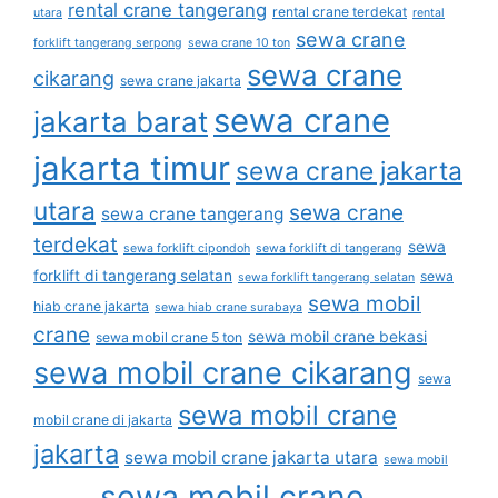
rental crane tangerang
rental crane terdekat
utara
rental
sewa crane
forklift tangerang serpong
sewa crane 10 ton
sewa crane
cikarang
sewa crane jakarta
sewa crane
jakarta barat
jakarta timur
sewa crane jakarta
utara
sewa crane
sewa crane tangerang
terdekat
sewa
sewa forklift cipondoh
sewa forklift di tangerang
forklift di tangerang selatan
sewa
sewa forklift tangerang selatan
sewa mobil
hiab crane jakarta
sewa hiab crane surabaya
crane
sewa mobil crane bekasi
sewa mobil crane 5 ton
sewa mobil crane cikarang
sewa
sewa mobil crane
mobil crane di jakarta
jakarta
sewa mobil crane jakarta utara
sewa mobil
sewa mobil crane