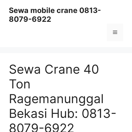
Skip
Sewa mobile crane 0813-
to
8079-6922
content
Menu
Sewa Crane 40
Ton
Ragemanunggal
Bekasi Hub: 0813-
8079-6922