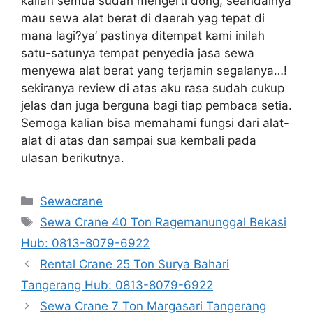
kalian semua sudah mengerti dong, seandainya
mau sewa alat berat di daerah yag tepat di
mana lagi?ya’ pastinya ditempat kami inilah
satu-satunya tempat penyedia jasa sewa
menyewa alat berat yang terjamin segalanya…!
sekiranya review di atas aku rasa sudah cukup
jelas dan juga berguna bagi tiap pembaca setia.
Semoga kalian bisa memahami fungsi dari alat-
alat di atas dan sampai sua kembali pada
ulasan berikutnya.
Categories
Sewacrane
Tags
Sewa Crane 40 Ton Ragemanunggal Bekasi
Hub: 0813-8079-6922
Rental Crane 25 Ton Surya Bahari
Tangerang Hub: 0813-8079-6922
Sewa Crane 7 Ton Margasari Tangerang