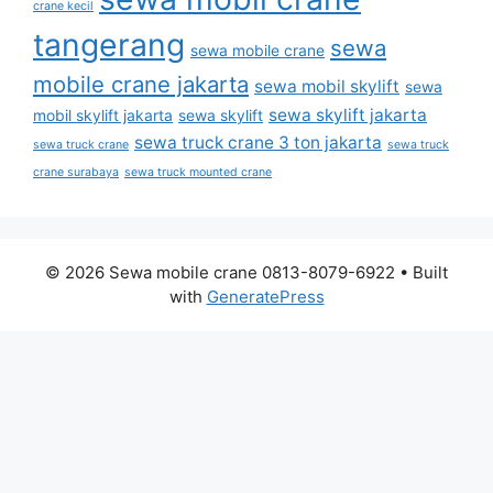
crane kecil
tangerang
sewa
sewa mobile crane
mobile crane jakarta
sewa mobil skylift
sewa
sewa skylift jakarta
mobil skylift jakarta
sewa skylift
sewa truck crane 3 ton jakarta
sewa truck crane
sewa truck
crane surabaya
sewa truck mounted crane
© 2026 Sewa mobile crane 0813-8079-6922
• Built
with
GeneratePress