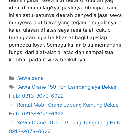
berkeinginan sewa alat berat di daerah yag
ideal di mana lagi?ya’ pastinya ditempat kami
inilah satu-satunya daerah penyedia jasa sewa
menyewa alat berat yang terjamin segalanya…!
kalau ulasan di atas saya rasa telah cukup
terang dan juga berkhasiat bagi tiap-tiap
pembaca loyal. Semoga kalian bisa memahami
fungsi dari alat-alat di atas dan sampai sua
kembali pada review berikutnya.
Categories
Sewacrane
Tags
Sewa Crane 150 Ton Lambangjaya Bekasi
Hub: 0813-8079-6922
Rental Mobil Crane Jabung Kumung Bekasi
Hub: 0813-8079-6922
Sewa Crane 10 Ton Pinang Tangerang Hub:
0813-8079-6922