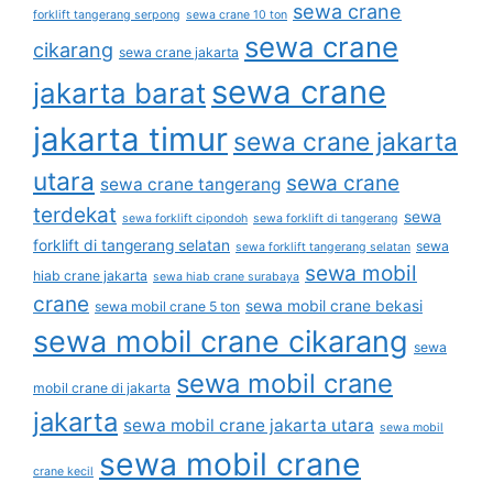
sewa crane
forklift tangerang serpong
sewa crane 10 ton
sewa crane
cikarang
sewa crane jakarta
sewa crane
jakarta barat
jakarta timur
sewa crane jakarta
utara
sewa crane
sewa crane tangerang
terdekat
sewa
sewa forklift cipondoh
sewa forklift di tangerang
forklift di tangerang selatan
sewa
sewa forklift tangerang selatan
sewa mobil
hiab crane jakarta
sewa hiab crane surabaya
crane
sewa mobil crane bekasi
sewa mobil crane 5 ton
sewa mobil crane cikarang
sewa
sewa mobil crane
mobil crane di jakarta
jakarta
sewa mobil crane jakarta utara
sewa mobil
sewa mobil crane
crane kecil