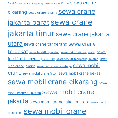
sewa crane
forklift tangerang serpong
sewa crane 10 ton
sewa crane
cikarang
sewa crane jakarta
sewa crane
jakarta barat
jakarta timur
sewa crane jakarta
utara
sewa crane
sewa crane tangerang
terdekat
sewa
sewa forklift cipondoh
sewa forklift di tangerang
forklift di tangerang selatan
sewa
sewa forklift tangerang selatan
sewa mobil
hiab crane jakarta
sewa hiab crane surabaya
crane
sewa mobil crane bekasi
sewa mobil crane 5 ton
sewa mobil crane cikarang
sewa
sewa mobil crane
mobil crane di jakarta
jakarta
sewa mobil crane jakarta utara
sewa mobil
sewa mobil crane
crane kecil