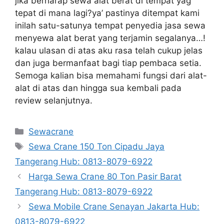
jika berharap sewa alat berat di tempat yag
tepat di mana lagi?ya’ pastinya ditempat kami
inilah satu-satunya tempat penyedia jasa sewa
menyewa alat berat yang terjamin segalanya…!
kalau ulasan di atas aku rasa telah cukup jelas
dan juga bermanfaat bagi tiap pembaca setia.
Semoga kalian bisa memahami fungsi dari alat-
alat di atas dan hingga sua kembali pada
review selanjutnya.
Categories
Sewacrane
Tags
Sewa Crane 150 Ton Cipadu Jaya
Tangerang Hub: 0813-8079-6922
Harga Sewa Crane 80 Ton Pasir Barat
Tangerang Hub: 0813-8079-6922
Sewa Mobile Crane Senayan Jakarta Hub:
0813-8079-6922