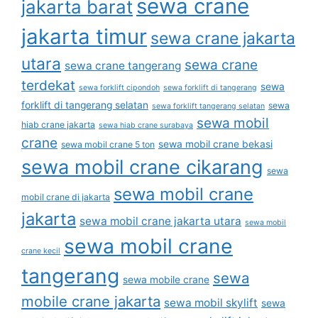
sewa crane
jakarta barat
jakarta timur
sewa crane jakarta
utara
sewa crane
sewa crane tangerang
terdekat
sewa
sewa forklift cipondoh
sewa forklift di tangerang
forklift di tangerang selatan
sewa
sewa forklift tangerang selatan
sewa mobil
hiab crane jakarta
sewa hiab crane surabaya
crane
sewa mobil crane bekasi
sewa mobil crane 5 ton
sewa mobil crane cikarang
sewa
sewa mobil crane
mobil crane di jakarta
jakarta
sewa mobil crane jakarta utara
sewa mobil
sewa mobil crane
crane kecil
tangerang
sewa
sewa mobile crane
mobile crane jakarta
sewa mobil skylift
sewa