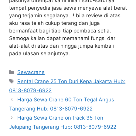
pastinya ditempat kami inilah satu-satunya
tempat penyedia jasa sewa menyewa alat berat
yang terjamin segalanya…! bila review di atas
aku rasa telah cukup terang dan juga
bermanfaat bagi tiap-tiap pembaca setia.
Semoga kalian dapat memahami fungsi dari
alat-alat di atas dan hingga jumpa kembali
pada ulasan selanjutnya.
Categories
Sewacrane
Tags
Rental Crane 25 Ton Duri Kepa Jakarta Hub:
0813-8079-6922
Harga Sewa Crane 60 Ton Tegal Angus
Tangerang Hub: 0813-8079-6922
Harga Sewa Crane on track 35 Ton
Jelupang Tangerang Hub: 0813-8079-6922