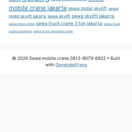
mobile crane jakarta
sewa mobil skylift
sewa
sewa skylift jakarta
mobil skylift jakarta
sewa skylift
sewa truck crane 3 ton jakarta
sewa truck crane
sewa truck
crane surabaya
sewa truck mounted crane
© 2026 Sewa mobile crane 0813-8079-6922
• Built
with
GeneratePress