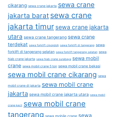
sewa crane
cikarang
sewa crane jakarta
sewa crane
jakarta barat
jakarta timur
sewa crane jakarta
utara
sewa crane
sewa crane tangerang
terdekat
sewa
sewa forklift cipondoh
sewa forklift di tangerang
forklift di tangerang selatan
sewa
sewa forklift tangerang selatan
sewa mobil
hiab crane jakarta
sewa hiab crane surabaya
crane
sewa mobil crane bekasi
sewa mobil crane 5 ton
sewa mobil crane cikarang
sewa
sewa mobil crane
mobil crane di jakarta
jakarta
sewa mobil crane jakarta utara
sewa mobil
sewa mobil crane
crane kecil
tangerang
sewa
sewa mobile crane