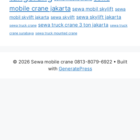
mobile crane jakarta
sewa mobil skylift
sewa
sewa skylift jakarta
mobil skylift jakarta
sewa skylift
sewa truck crane 3 ton jakarta
sewa truck crane
sewa truck
crane surabaya
sewa truck mounted crane
© 2026 Sewa mobile crane 0813-8079-6922
• Built
with
GeneratePress