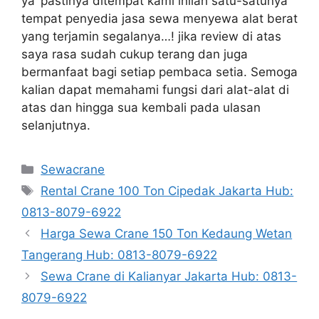
ya’ pastinya ditempat kami inilah satu-satunya
tempat penyedia jasa sewa menyewa alat berat
yang terjamin segalanya…! jika review di atas
saya rasa sudah cukup terang dan juga
bermanfaat bagi setiap pembaca setia. Semoga
kalian dapat memahami fungsi dari alat-alat di
atas dan hingga sua kembali pada ulasan
selanjutnya.
Categories
Sewacrane
Tags
Rental Crane 100 Ton Cipedak Jakarta Hub:
0813-8079-6922
Harga Sewa Crane 150 Ton Kedaung Wetan
Tangerang Hub: 0813-8079-6922
Sewa Crane di Kalianyar Jakarta Hub: 0813-
8079-6922