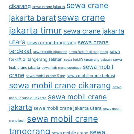
sewa crane
cikarang
sewa crane jakarta
sewa crane
jakarta barat
jakarta timur
sewa crane jakarta
utara
sewa crane
sewa crane tangerang
terdekat
sewa
sewa forklift cipondoh
sewa forklift di tangerang
forklift di tangerang selatan
sewa
sewa forklift tangerang selatan
sewa mobil
hiab crane jakarta
sewa hiab crane surabaya
crane
sewa mobil crane bekasi
sewa mobil crane 5 ton
sewa mobil crane cikarang
sewa
sewa mobil crane
mobil crane di jakarta
jakarta
sewa mobil crane jakarta utara
sewa mobil
sewa mobil crane
crane kecil
tangerang
sewa
sewa mobile crane