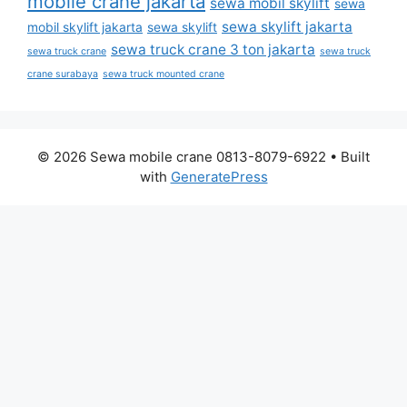
mobile crane jakarta
sewa mobil skylift
sewa
sewa skylift jakarta
mobil skylift jakarta
sewa skylift
sewa truck crane 3 ton jakarta
sewa truck crane
sewa truck
crane surabaya
sewa truck mounted crane
© 2026 Sewa mobile crane 0813-8079-6922
• Built
with
GeneratePress