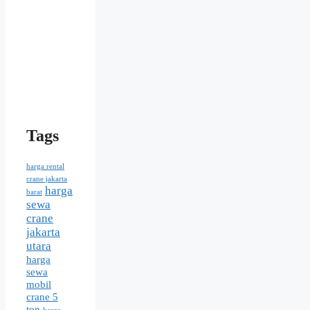
Tags
harga rental
crane jakarta
harga
barat
sewa
crane
jakarta
utara
harga
sewa
mobil
crane 5
ton