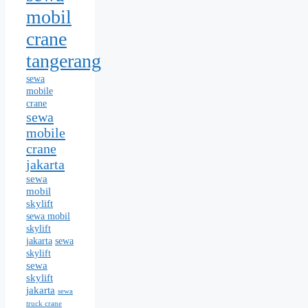
mobil
crane
tangerang
sewa
mobile
crane
sewa
mobile
crane
jakarta
sewa
mobil
skylift
sewa mobil
skylift
jakarta
sewa
skylift
sewa
skylift
jakarta
sewa
truck crane