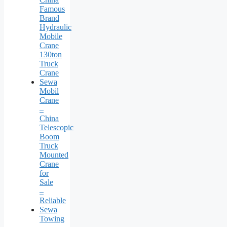
Famous
Brand
Hydraulic
Mobile
Crane
130ton
Truck
Crane
Sewa
Mobil
Crane
–
China
Telescopic
Boom
Truck
Mounted
Crane
for
Sale
–
Reliable
Sewa
Towing