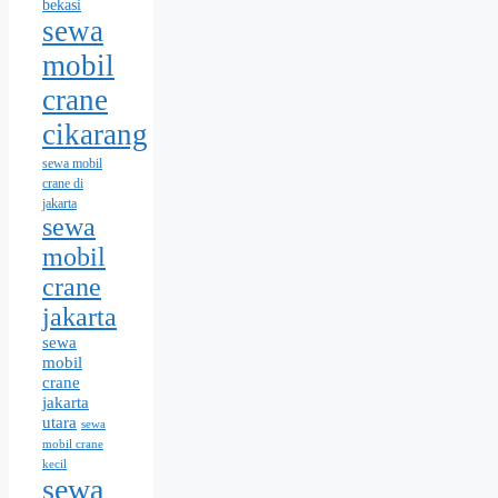
bekasi
sewa
mobil
crane
cikarang
sewa mobil
crane di
jakarta
sewa
mobil
crane
jakarta
sewa
mobil
crane
jakarta
utara
sewa
mobil crane
kecil
sewa