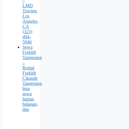
–
LMD
Towing,
Los
Angeles,
CA
(323)
494-
5946
Sewa
Forklift
Tangerang
–
Rental
Forklift
Cikande
Tangerang
bisa
sewa
harian,
bulanan,
dan