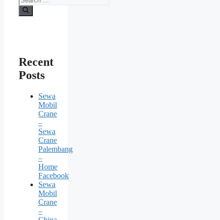
Recent
Posts
Sewa
Mobil
Crane
–
Sewa
Crane
Palembang
–
Home
Facebook
Sewa
Mobil
Crane
–
China