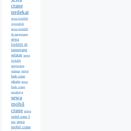
crane
terdekat
sewa forklift
cipondoh
sewa forklift
di tangerang
sewa
forklift di
tangerang
selatan
sewa
forklift
tangerang
sewa
selatan
hiab crane
jakarta
sewa
hiab crane
surabaya
sewa
mobil
crane
sewa
mobil crane 5
sewa
ton
mobil crane