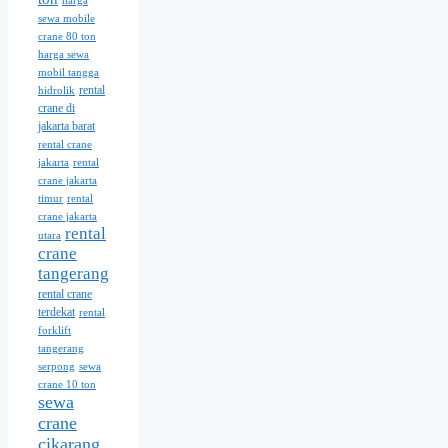
harga
sewa mobile
crane 80 ton
harga sewa
mobil tangga
rental
hidrolik
crane di
jakarta barat
rental crane
jakarta
rental
crane jakarta
timur
rental
crane jakarta
rental
utara
crane
tangerang
rental crane
terdekat
rental
forklift
tangerang
serpong
sewa
crane 10 ton
sewa
crane
cikarang