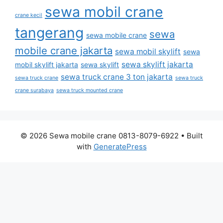
sewa mobil crane
crane kecil
tangerang
sewa
sewa mobile crane
mobile crane jakarta
sewa mobil skylift
sewa
sewa skylift jakarta
mobil skylift jakarta
sewa skylift
sewa truck crane 3 ton jakarta
sewa truck crane
sewa truck
crane surabaya
sewa truck mounted crane
© 2026 Sewa mobile crane 0813-8079-6922
• Built
with
GeneratePress