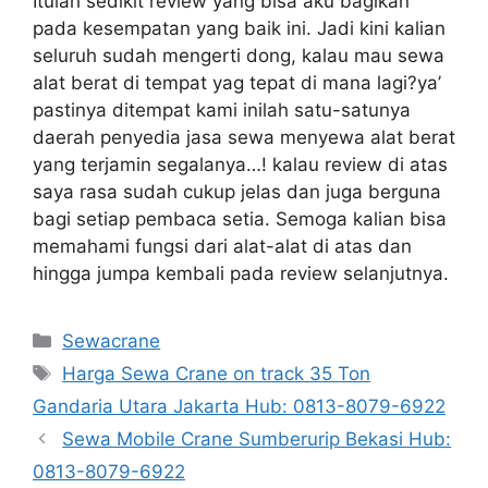
Itulah sedikit review yang bisa aku bagikan
pada kesempatan yang baik ini. Jadi kini kalian
seluruh sudah mengerti dong, kalau mau sewa
alat berat di tempat yag tepat di mana lagi?ya’
pastinya ditempat kami inilah satu-satunya
daerah penyedia jasa sewa menyewa alat berat
yang terjamin segalanya…! kalau review di atas
saya rasa sudah cukup jelas dan juga berguna
bagi setiap pembaca setia. Semoga kalian bisa
memahami fungsi dari alat-alat di atas dan
hingga jumpa kembali pada review selanjutnya.
Categories
Sewacrane
Tags
Harga Sewa Crane on track 35 Ton
Gandaria Utara Jakarta Hub: 0813-8079-6922
Sewa Mobile Crane Sumberurip Bekasi Hub:
0813-8079-6922