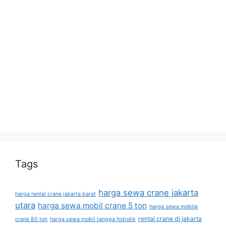
Tags
harga sewa crane jakarta
harga rental crane jakarta barat
utara
harga sewa mobil crane 5 ton
harga sewa mobile
rental crane di jakarta
crane 80 ton
harga sewa mobil tangga hidrolik