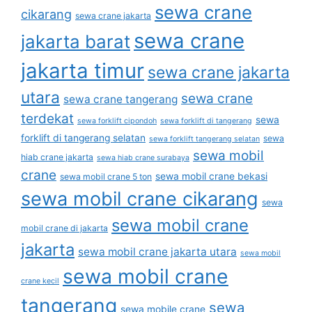
sewa crane
cikarang
sewa crane jakarta
sewa crane
jakarta barat
jakarta timur
sewa crane jakarta
utara
sewa crane
sewa crane tangerang
terdekat
sewa
sewa forklift cipondoh
sewa forklift di tangerang
forklift di tangerang selatan
sewa
sewa forklift tangerang selatan
sewa mobil
hiab crane jakarta
sewa hiab crane surabaya
crane
sewa mobil crane bekasi
sewa mobil crane 5 ton
sewa mobil crane cikarang
sewa
sewa mobil crane
mobil crane di jakarta
jakarta
sewa mobil crane jakarta utara
sewa mobil
sewa mobil crane
crane kecil
tangerang
sewa
sewa mobile crane