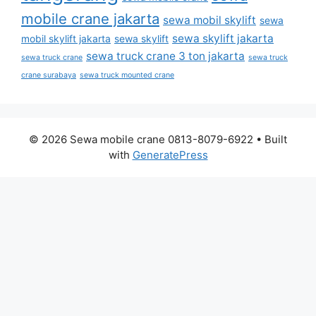
mobile crane jakarta
sewa mobil skylift
sewa
sewa skylift jakarta
mobil skylift jakarta
sewa skylift
sewa truck crane 3 ton jakarta
sewa truck crane
sewa truck
crane surabaya
sewa truck mounted crane
© 2026 Sewa mobile crane 0813-8079-6922
• Built
with
GeneratePress