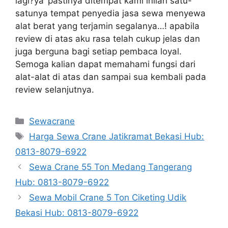
lagi?ya’ pastinya ditempat kami inilah satu-
satunya tempat penyedia jasa sewa menyewa
alat berat yang terjamin segalanya…! apabila
review di atas aku rasa telah cukup jelas dan
juga berguna bagi setiap pembaca loyal.
Semoga kalian dapat memahami fungsi dari
alat-alat di atas dan sampai sua kembali pada
review selanjutnya.
Categories
Sewacrane
Tags
Harga Sewa Crane Jatikramat Bekasi Hub:
0813-8079-6922
Sewa Crane 55 Ton Medang Tangerang
Hub: 0813-8079-6922
Sewa Mobil Crane 5 Ton Ciketing Udik
Bekasi Hub: 0813-8079-6922