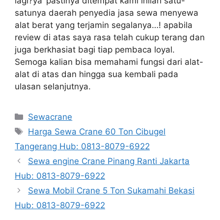
lagi?ya’ pastinya ditempat kami inilah satu-
satunya daerah penyedia jasa sewa menyewa
alat berat yang terjamin segalanya…! apabila
review di atas saya rasa telah cukup terang dan
juga berkhasiat bagi tiap pembaca loyal.
Semoga kalian bisa memahami fungsi dari alat-
alat di atas dan hingga sua kembali pada
ulasan selanjutnya.
Categories
Sewacrane
Tags
Harga Sewa Crane 60 Ton Cibugel
Tangerang Hub: 0813-8079-6922
Sewa engine Crane Pinang Ranti Jakarta
Hub: 0813-8079-6922
Sewa Mobil Crane 5 Ton Sukamahi Bekasi
Hub: 0813-8079-6922