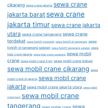
sewa crane
cikarang
sewa crane jakarta
sewa crane
jakarta barat
jakarta timur
sewa crane jakarta
utara
sewa crane
sewa crane tangerang
terdekat
sewa
sewa forklift cipondoh
sewa forklift di tangerang
forklift di tangerang selatan
sewa
sewa forklift tangerang selatan
sewa mobil
hiab crane jakarta
sewa hiab crane surabaya
crane
sewa mobil crane bekasi
sewa mobil crane 5 ton
sewa mobil crane cikarang
sewa
sewa mobil crane
mobil crane di jakarta
jakarta
sewa mobil crane jakarta utara
sewa mobil
sewa mobil crane
crane kecil
tangerang
sewa
sewa mobile crane