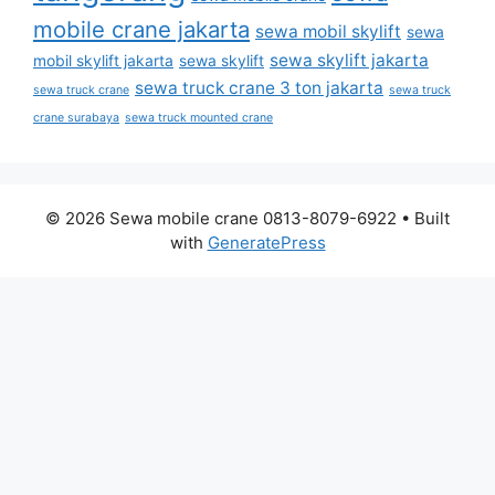
mobile crane jakarta
sewa mobil skylift
sewa
sewa skylift jakarta
mobil skylift jakarta
sewa skylift
sewa truck crane 3 ton jakarta
sewa truck crane
sewa truck
crane surabaya
sewa truck mounted crane
© 2026 Sewa mobile crane 0813-8079-6922
• Built
with
GeneratePress