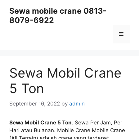
Skip
Sewa mobile crane 0813-
to
8079-6922
content
Menu
Sewa Mobil Crane
5 Ton
September 16, 2022
by
admin
Sewa Mobil Crane 5 Ton
. Sewa Per Jam, Per
Hari atau Bulanan. Mobile Crane Mobile Crane
(All Terrain) adalah crane yang terdapat