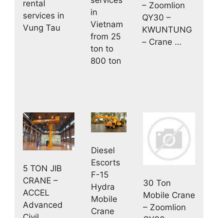
services
rental
– Zoomlion
in
services in
QY30 –
Vietnam
Vung Tau
KWUNTUNG
from 25
– Crane …
ton to
800 ton
Diesel
Escorts
5 TON JIB
F-15
CRANE –
30 Ton
Hydra
ACCEL
Mobile Crane
Mobile
Advanced
– Zoomlion
Crane
Civil