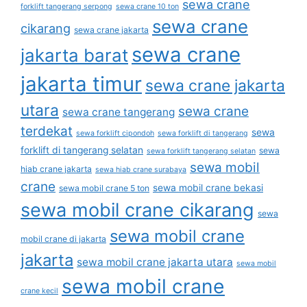
sewa crane
forklift tangerang serpong
sewa crane 10 ton
sewa crane
cikarang
sewa crane jakarta
sewa crane
jakarta barat
jakarta timur
sewa crane jakarta
utara
sewa crane
sewa crane tangerang
terdekat
sewa
sewa forklift cipondoh
sewa forklift di tangerang
forklift di tangerang selatan
sewa
sewa forklift tangerang selatan
sewa mobil
hiab crane jakarta
sewa hiab crane surabaya
crane
sewa mobil crane bekasi
sewa mobil crane 5 ton
sewa mobil crane cikarang
sewa
sewa mobil crane
mobil crane di jakarta
jakarta
sewa mobil crane jakarta utara
sewa mobil
sewa mobil crane
crane kecil